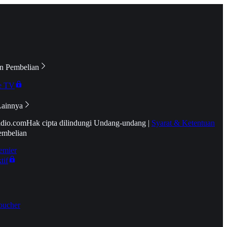
n Pembelian
e TV
Lainnya
idio.com
Hak cipta dilindungi Undang-undang
|
Syarat & Ketentuan
embelian
emier
tif
oucher