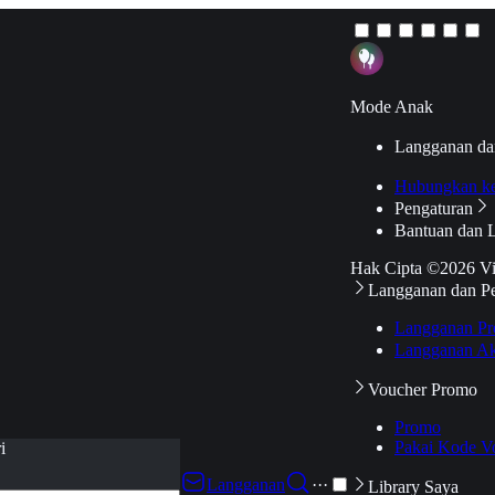
Mode Anak
Langganan da
Hubungkan k
Pengaturan
Bantuan dan 
Hak Cipta ©2026 V
Langganan dan P
Langganan Pr
Langganan Ak
Voucher Promo
Promo
Pakai Kode V
i
Langganan
···
Library Saya