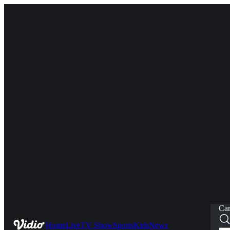
Car
Home
Live
TV Show
Sports
Kids
News