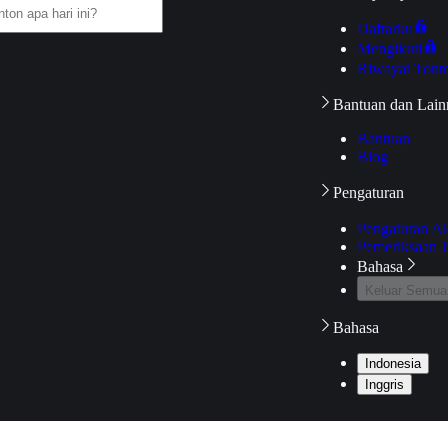
Daftarku
Mengikuti
Riwayat Tont
Bantuan dan Lain
Bantuan
Blog
Pengaturan
Pengaturan A
Pemeriksaan J
Bahasa
Keluar Semua
Bahasa
Indonesia
Inggris