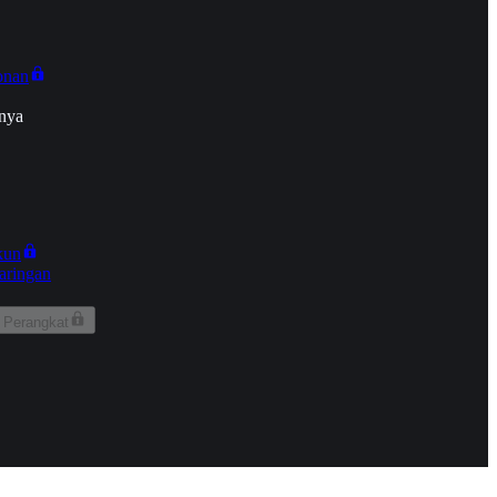
onan
nya
kun
aringan
 Perangkat