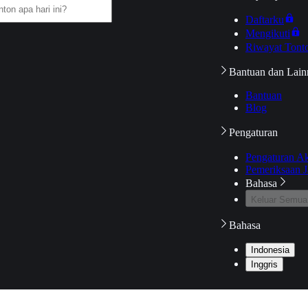
Daftarku
Mengikuti
Riwayat Tont
Bantuan dan Lain
Bantuan
Blog
Pengaturan
Pengaturan A
Pemeriksaan J
Bahasa
Keluar Semua
Bahasa
Indonesia
Inggris