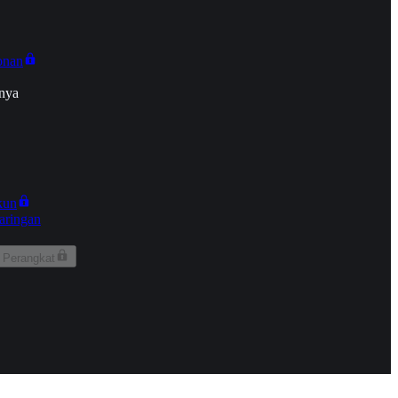
onan
nya
kun
aringan
 Perangkat