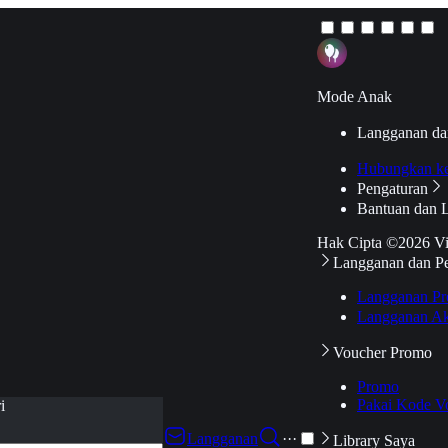
Mode Anak
Langganan da
Hubungkan k
Pengaturan
Bantuan dan 
Hak Cipta ©2026 V
Langganan dan P
Langganan Pr
Langganan Ak
Voucher Promo
Promo
Pakai Kode V
i
Langganan
···
Library Saya