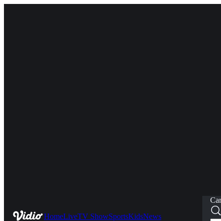
Car
Home
Live
TV Show
Sports
Kids
News