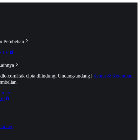
n Pembelian
e TV
Lainnya
idio.com
Hak cipta dilindungi Undang-undang
|
Syarat & Ketentuan
embelian
emier
tif
oucher