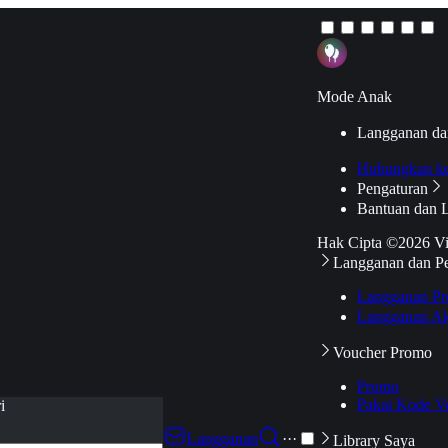
Mode Anak
Langganan da
Hubungkan k
Pengaturan
Bantuan dan 
Hak Cipta ©2026 V
Langganan dan P
Langganan Pr
Langganan Ak
Voucher Promo
Promo
Pakai Kode V
i
Langganan
···
Library Saya