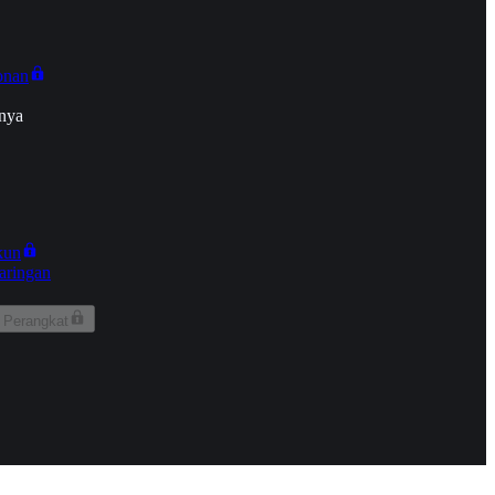
onan
nya
kun
aringan
 Perangkat