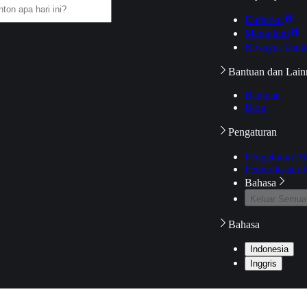
Daftarku
Mengikuti
Riwayat Tont
Bantuan dan Lain
Bantuan
Blog
Pengaturan
Pengaturan A
Pemeriksaan J
Bahasa
Keluar Semua
Bahasa
Indonesia
Inggris