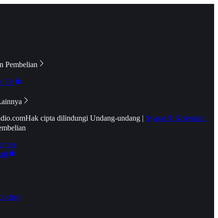
n Pembelian
e TV
Lainnya
idio.com
Hak cipta dilindungi Undang-undang
|
Syarat & Ketentuan
embelian
emier
tif
oucher