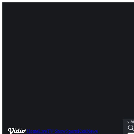
Car
Home
Live
TV Show
Sports
Kids
News