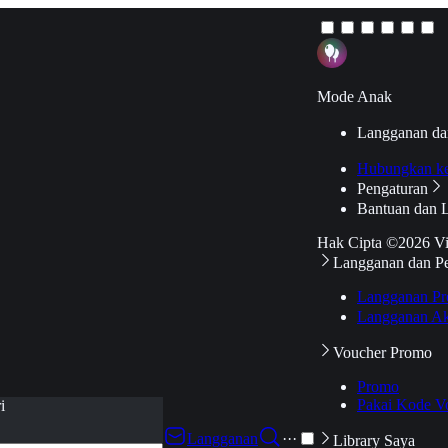
Mode Anak
Langganan da
Hubungkan k
Pengaturan
Bantuan dan 
Hak Cipta ©2026 V
Langganan dan P
Langganan Pr
Langganan Ak
Voucher Promo
Promo
Pakai Kode V
i
Langganan
···
Library Saya