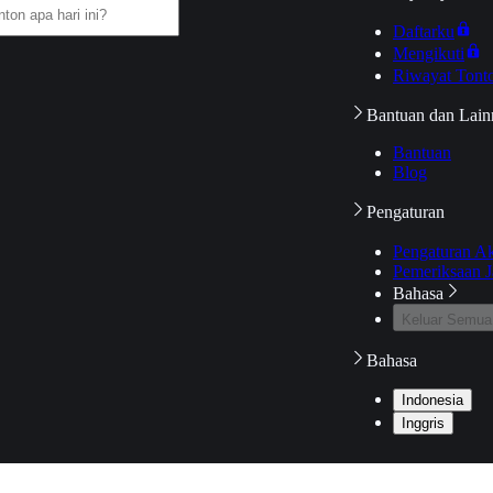
Daftarku
Mengikuti
Riwayat Tont
Bantuan dan Lain
Bantuan
Blog
Pengaturan
Pengaturan A
Pemeriksaan J
Bahasa
Keluar Semua
Bahasa
Indonesia
Inggris