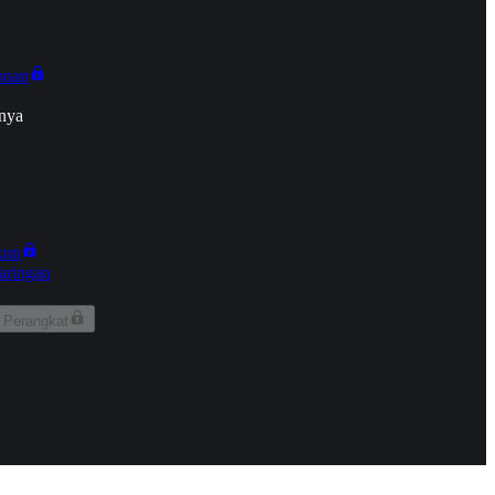
onan
nya
kun
aringan
 Perangkat