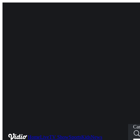
Car
Home
Live
TV Show
Sports
Kids
News