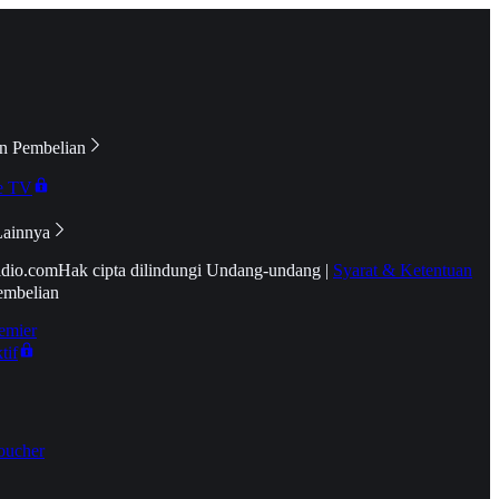
n Pembelian
e TV
Lainnya
idio.com
Hak cipta dilindungi Undang-undang
|
Syarat & Ketentuan
embelian
emier
tif
oucher