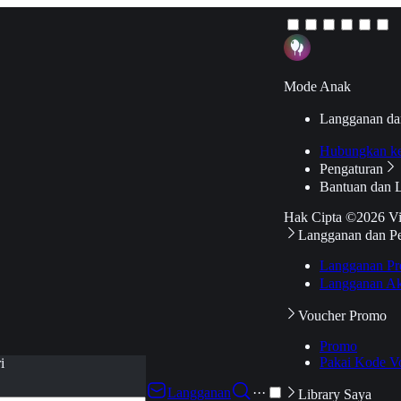
Mode Anak
Langganan da
Hubungkan k
Pengaturan
Bantuan dan 
Hak Cipta ©2026 V
Langganan dan P
Langganan Pr
Langganan Ak
Voucher Promo
Promo
Pakai Kode V
i
Langganan
···
Library Saya