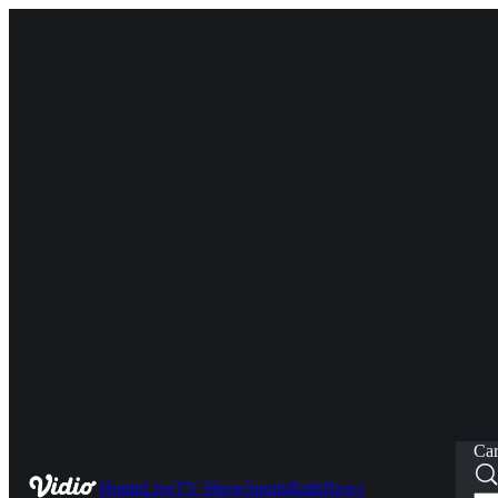
Car
Home
Live
TV Show
Sports
Kids
News