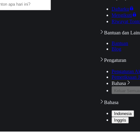
Daftarku
Mengikuti
Riwayat Tont
Bantuan dan Lain
Bantuan
Blog
Pengaturan
Pengaturan A
Pemeriksaan J
Bahasa
Keluar Semua
Bahasa
Indonesia
Inggris