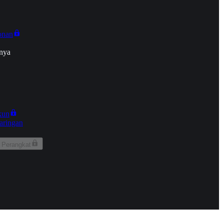
onan
nya
kun
aringan
 Perangkat