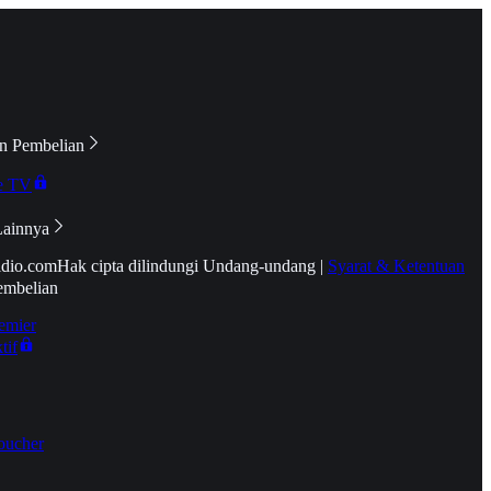
n Pembelian
e TV
Lainnya
idio.com
Hak cipta dilindungi Undang-undang
|
Syarat & Ketentuan
embelian
emier
tif
oucher