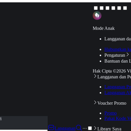
Mode Anak
Langganan da
Hubungkan k
Pengaturan
Bantuan dan 
Hak Cipta ©2026 V
Langganan dan P
Langganan Pr
Langganan Ak
Voucher Promo
Promo
Pakai Kode V
i
Langganan
···
Library Saya