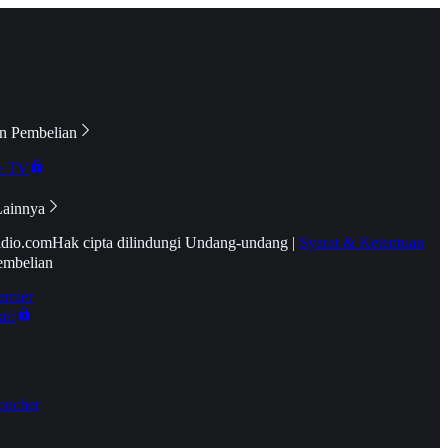
n Pembelian
e TV
Lainnya
idio.com
Hak cipta dilindungi Undang-undang
|
Syarat & Ketentuan
embelian
emier
tif
oucher