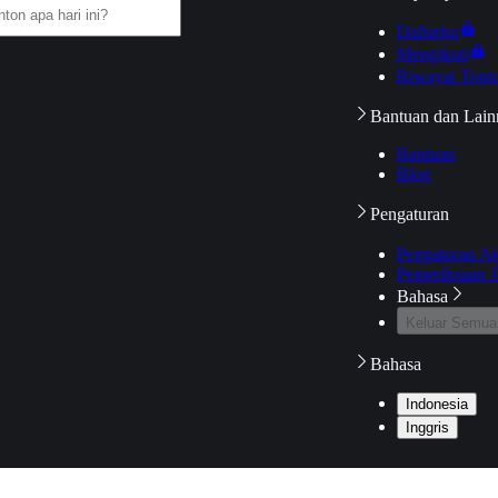
Daftarku
Mengikuti
Riwayat Tont
Bantuan dan Lain
Bantuan
Blog
Pengaturan
Pengaturan A
Pemeriksaan J
Bahasa
Keluar Semua
Bahasa
Indonesia
Inggris