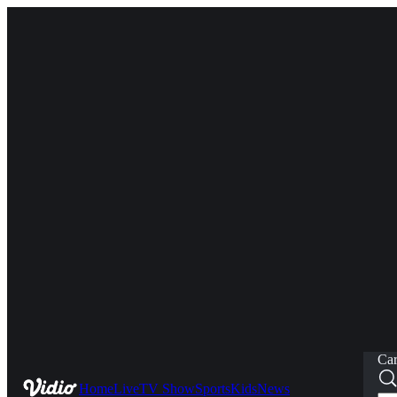
Car
Home
Live
TV Show
Sports
Kids
News