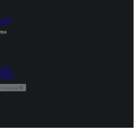
onan
nya
kun
aringan
 Perangkat