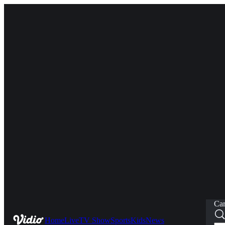
Car
Home
Live
TV Show
Sports
Kids
News