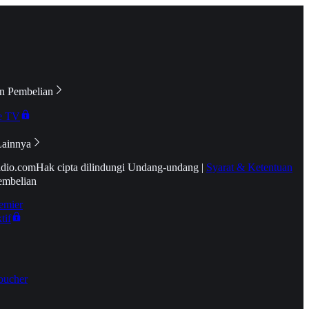
n Pembelian
e TV
Lainnya
idio.com
Hak cipta dilindungi Undang-undang
|
Syarat & Ketentuan
embelian
emier
tif
oucher