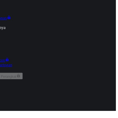
onan
nya
kun
aringan
 Perangkat