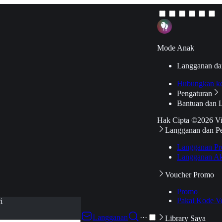
Mode Anak
Langganan da
Hubungkan k
Pengaturan
Bantuan dan 
Hak Cipta ©2026 V
Langganan dan P
Langganan Pr
Langganan Ak
Voucher Promo
Promo
Pakai Kode V
i
Langganan
···
Library Saya