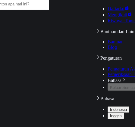
Daftarku
Mengikuti
Riwayat Tont
Bantuan dan Lain
Bantuan
Blog
Pengaturan
Pengaturan A
Pemeriksaan J
Bahasa
Keluar Semua
Bahasa
Indonesia
Inggris