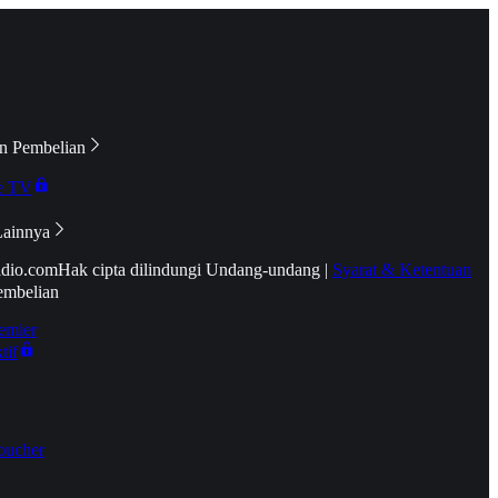
n Pembelian
e TV
Lainnya
idio.com
Hak cipta dilindungi Undang-undang
|
Syarat & Ketentuan
embelian
emier
tif
oucher