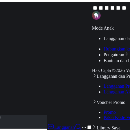
Mode Anak
Langganan da
Hubungkan k
Pengaturan
Bantuan dan 
Hak Cipta ©2026 V
Langganan dan P
Langganan Pr
Langganan Ak
Voucher Promo
Promo
Pakai Kode V
i
Langganan
···
Library Saya