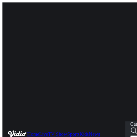
Car
Home
Live
TV Show
Sports
Kids
News