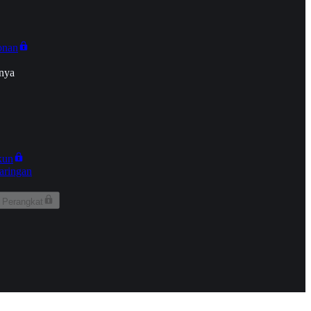
onan
nya
kun
aringan
 Perangkat