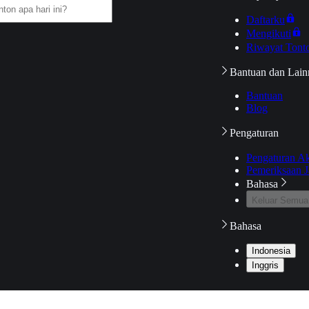
Daftarku
Mengikuti
Riwayat Tont
Bantuan dan Lain
Bantuan
Blog
Pengaturan
Pengaturan A
Pemeriksaan J
Bahasa
Keluar Semua
Bahasa
Indonesia
Inggris