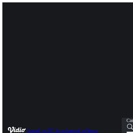
Car
Home
Live
TV Show
Sports
Kids
News