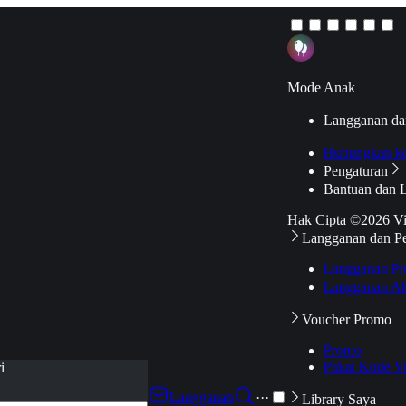
Mode Anak
Langganan da
Hubungkan k
Pengaturan
Bantuan dan 
Hak Cipta ©2026 V
Langganan dan P
Langganan Pr
Langganan Ak
Voucher Promo
Promo
Pakai Kode V
i
Langganan
···
Library Saya