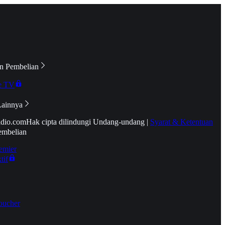
n Pembelian
e TV
Lainnya
idio.com
Hak cipta dilindungi Undang-undang
|
Syarat & Ketentuan
embelian
emier
tif
oucher