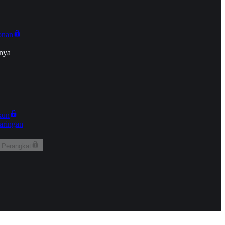
onan
nya
kun
aringan
 Perangkat