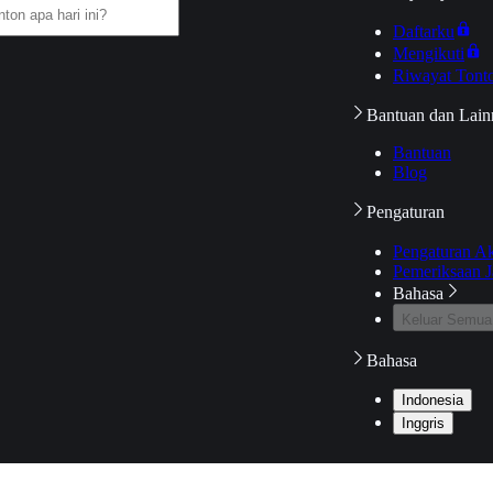
Daftarku
Mengikuti
Riwayat Tont
Bantuan dan Lain
Bantuan
Blog
Pengaturan
Pengaturan A
Pemeriksaan J
Bahasa
Keluar Semua
Bahasa
Indonesia
Inggris