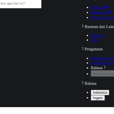
Daftarku
Mengikuti
Riwayat Tont
Bantuan dan Lain
Bantuan
Blog
Pengaturan
Pengaturan A
Pemeriksaan J
Bahasa
Keluar Semua
Bahasa
Indonesia
Inggris