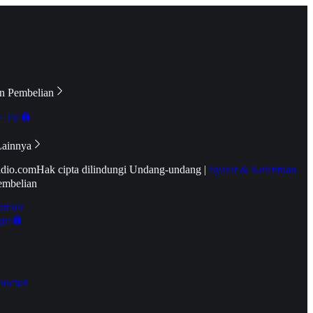
n Pembelian
e TV
Lainnya
idio.com
Hak cipta dilindungi Undang-undang
|
Syarat & Ketentuan
embelian
emier
tif
oucher