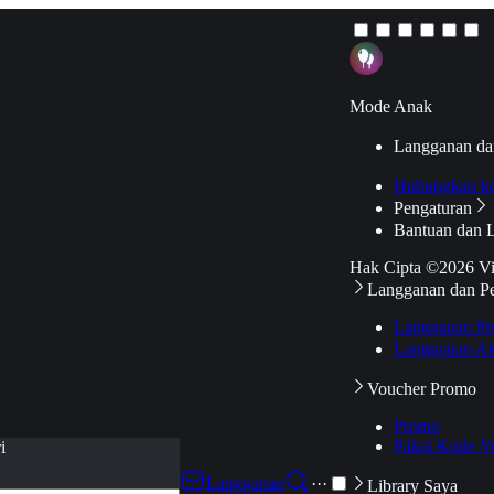
Mode Anak
Langganan da
Hubungkan k
Pengaturan
Bantuan dan 
Hak Cipta ©2026 V
Langganan dan P
Langganan Pr
Langganan Ak
Voucher Promo
Promo
Pakai Kode V
i
Langganan
···
Library Saya