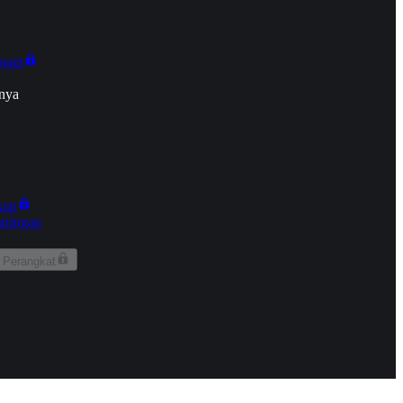
onan
nya
kun
aringan
 Perangkat