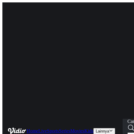
Car
Home
Live
Sports
Series
Movies
Kids
Lainnya