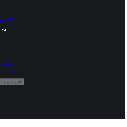
onan
nya
kun
aringan
 Perangkat