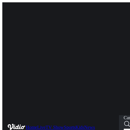
Car
Home
Live
TV Show
Sports
Kids
News