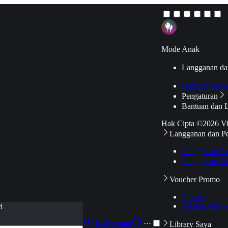
Mode Anak
Langganan da
Hubungkan k
Pengaturan
Bantuan dan 
Hak Cipta ©2026 V
Langganan dan P
Langganan Pr
Langganan Ak
Voucher Promo
Promo
Pakai Kode V
i
Langganan
···
Library Saya