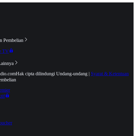
n Pembelian
e TV
Lainnya
idio.com
Hak cipta dilindungi Undang-undang
|
Syarat & Ketentuan
embelian
emier
tif
oucher