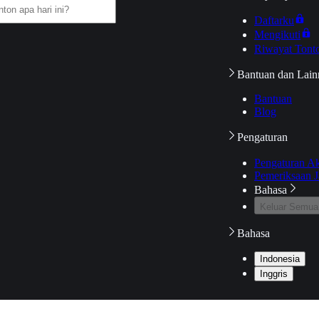
Daftarku
Mengikuti
Riwayat Tont
Bantuan dan Lain
Bantuan
Blog
Pengaturan
Pengaturan A
Pemeriksaan J
Bahasa
Keluar Semua
Bahasa
Indonesia
Inggris