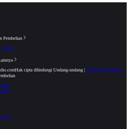
n Pembelian
e TV
Lainnya
idio.com
Hak cipta dilindungi Undang-undang
|
Syarat & Ketentuan
embelian
emier
tif
oucher