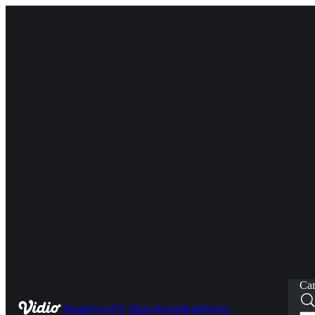
Car
Home
Live
TV Show
Sports
Kids
News