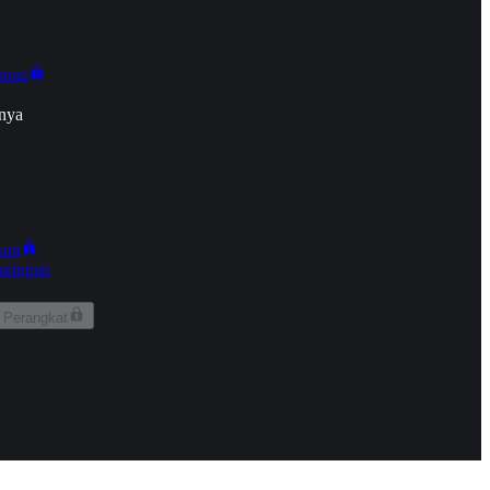
onan
nya
kun
aringan
 Perangkat