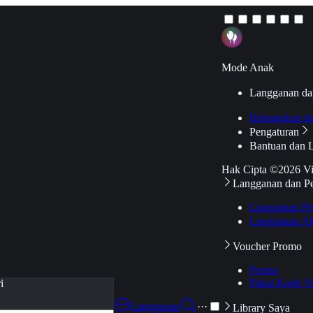
Mode Anak
Langganan da
Hubungkan k
Pengaturan
Bantuan dan 
Hak Cipta ©2026 V
Langganan dan P
Langganan Pr
Langganan Ak
Voucher Promo
Promo
Pakai Kode V
i
Langganan
···
Library Saya