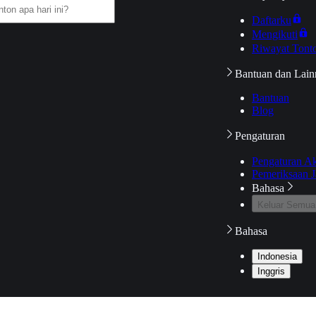
Daftarku
Mengikuti
Riwayat Tont
Bantuan dan Lain
Bantuan
Blog
Pengaturan
Pengaturan A
Pemeriksaan J
Bahasa
Keluar Semua
Bahasa
Indonesia
Inggris