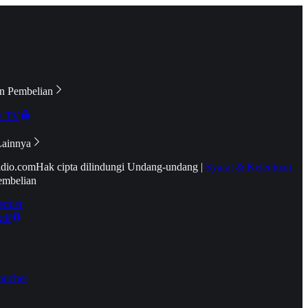
n Pembelian
e TV
Lainnya
idio.com
Hak cipta dilindungi Undang-undang
|
Syarat & Ketentuan
embelian
emier
tif
oucher