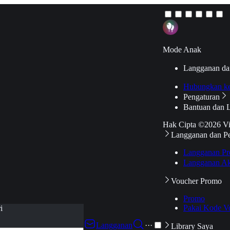
Mode Anak
Langganan da
Hubungkan k
Pengaturan
Bantuan dan 
Hak Cipta ©2026 V
Langganan dan P
Langganan Pr
Langganan Ak
Voucher Promo
Promo
Pakai Kode V
i
Langganan
···
Library Saya