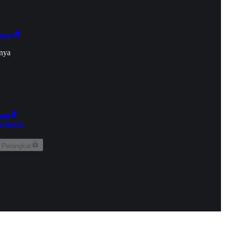
onan
nya
kun
aringan
 Perangkat