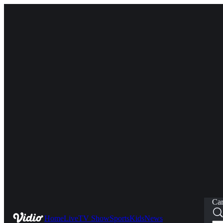
Car
Home
Live
TV Show
Sports
Kids
News