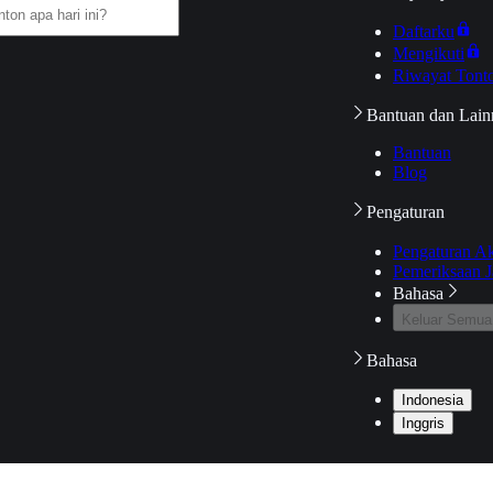
Daftarku
Mengikuti
Riwayat Tont
Bantuan dan Lain
Bantuan
Blog
Pengaturan
Pengaturan A
Pemeriksaan J
Bahasa
Keluar Semua
Bahasa
Indonesia
Inggris