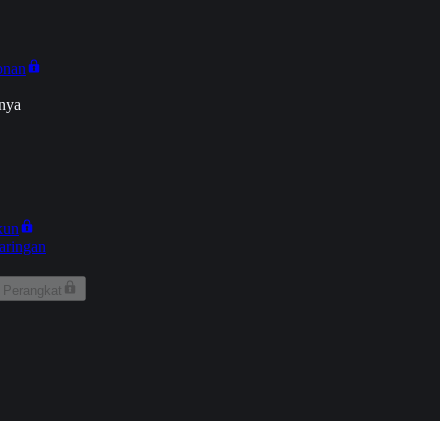
onan
nya
kun
aringan
 Perangkat