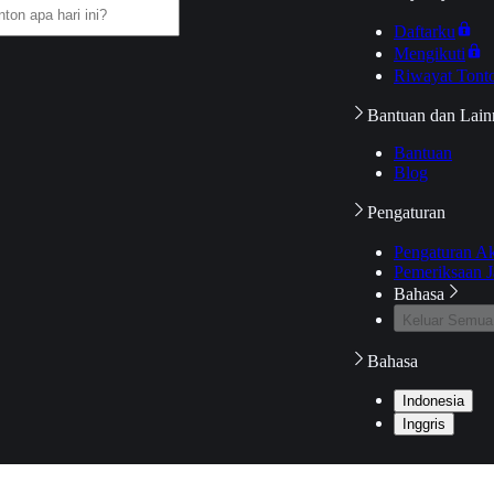
Daftarku
Mengikuti
Riwayat Tont
Bantuan dan Lain
Bantuan
Blog
Pengaturan
Pengaturan A
Pemeriksaan J
Bahasa
Keluar Semua
Bahasa
Indonesia
Inggris