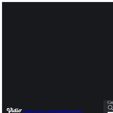
Car
Home
Live
TV Show
Sports
Kids
News