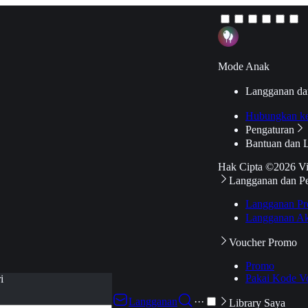
Mode Anak
Langganan da
Hubungkan k
Pengaturan
Bantuan dan 
Hak Cipta ©2026 V
Langganan dan P
Langganan Pr
Langganan Ak
Voucher Promo
Promo
Pakai Kode V
i
Langganan
···
Library Saya