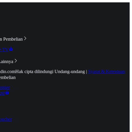
n Pembelian
e TV
Lainnya
idio.com
Hak cipta dilindungi Undang-undang
|
Syarat & Ketentuan
embelian
emier
tif
oucher