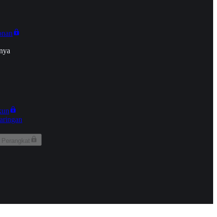
onan
nya
kun
aringan
 Perangkat