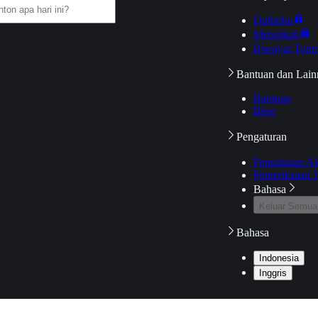
Daftarku
Mengikuti
Riwayat Tont
Bantuan dan Lain
Bantuan
Blog
Pengaturan
Pengaturan A
Pemeriksaan J
Bahasa
Keluar Semua
Bahasa
Indonesia
Inggris