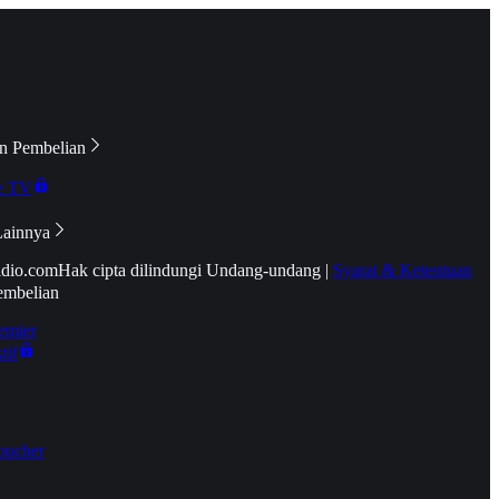
n Pembelian
e TV
Lainnya
idio.com
Hak cipta dilindungi Undang-undang
|
Syarat & Ketentuan
embelian
emier
tif
oucher