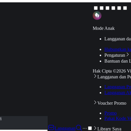
Mode Anak
Langganan da
Hubungkan k
Pengaturan
Bantuan dan 
Hak Cipta ©2026 V
Langganan dan P
Langganan Pr
Langganan Ak
Voucher Promo
Promo
Pakai Kode V
i
Langganan
···
Library Saya