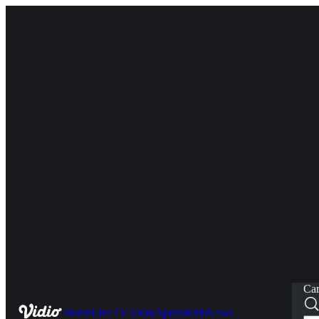
Car
Home
Live
TV Show
Sports
Kids
News