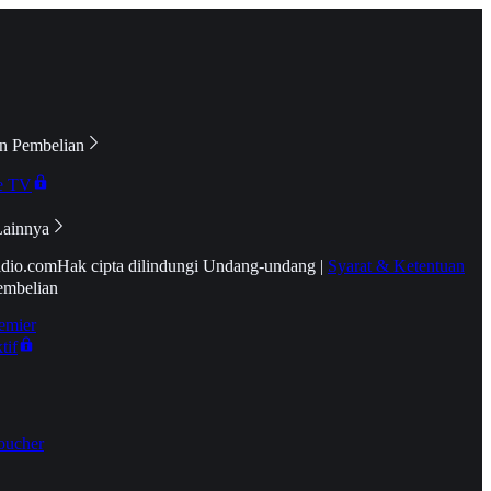
n Pembelian
e TV
Lainnya
idio.com
Hak cipta dilindungi Undang-undang
|
Syarat & Ketentuan
embelian
emier
tif
oucher