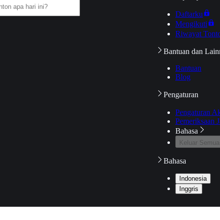
Daftarku
Mengikuti
Riwayat Tont
Bantuan dan Lain
Bantuan
Blog
Pengaturan
Pengaturan A
Pemeriksaan J
Bahasa
Keluar Semua
Bahasa
Indonesia
Inggris