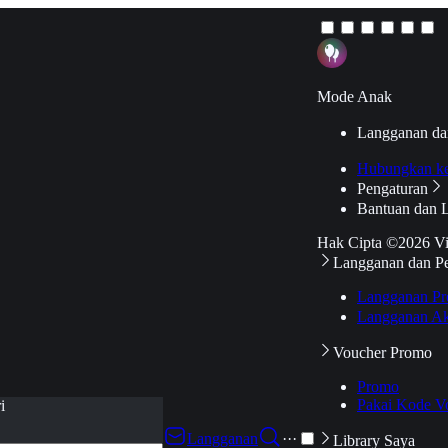
Mode Anak
Langganan da
Hubungkan k
Pengaturan
Bantuan dan 
Hak Cipta ©2026 V
Langganan dan P
Langganan Pr
Langganan Ak
Voucher Promo
Promo
Pakai Kode V
i
Langganan
···
Library Saya