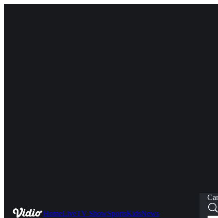
Car
Home
Live
TV Show
Sports
Kids
News