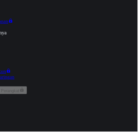
onan
nya
kun
aringan
 Perangkat