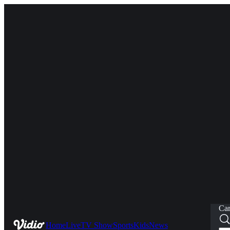
Car
Home
Live
TV Show
Sports
Kids
News