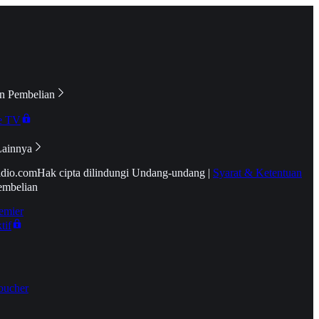
n Pembelian
e TV
Lainnya
idio.com
Hak cipta dilindungi Undang-undang
|
Syarat & Ketentuan
embelian
emier
tif
oucher