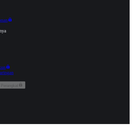
onan
nya
kun
aringan
 Perangkat