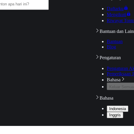
Daftarku
Mengikuti
Riwayat Tont
Bantuan dan Lain
Bantuan
Blog
Pengaturan
Pengaturan A
Pemeriksaan J
Bahasa
Keluar Semua
Bahasa
Indonesia
Inggris