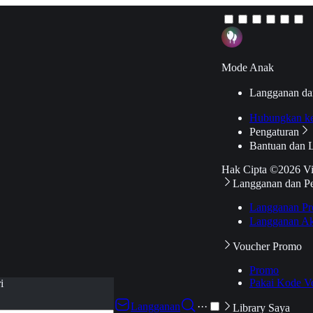
Mode Anak
Langganan da
Hubungkan k
Pengaturan
Bantuan dan 
Hak Cipta ©2026 V
Langganan dan P
Langganan Pr
Langganan Ak
Voucher Promo
Promo
Pakai Kode V
i
Langganan
···
Library Saya