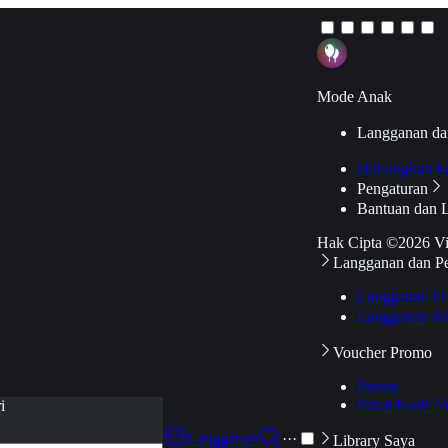
Mode Anak
Langganan da
Hubungkan k
Pengaturan
Bantuan dan 
Hak Cipta ©2026 V
Langganan dan P
Langganan Pr
Langganan Ak
Voucher Promo
Promo
Pakai Kode V
i
Langganan
···
Library Saya