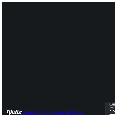
Car
Home
Live
TV Show
Sports
Kids
News