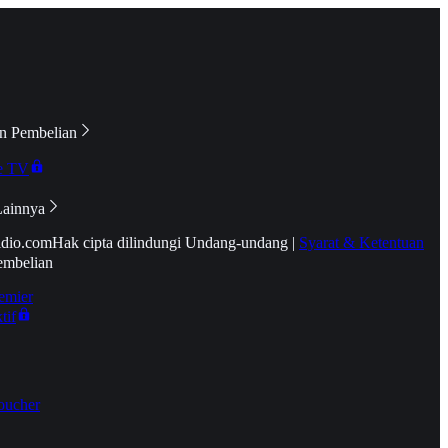
n Pembelian
e TV
Lainnya
idio.com
Hak cipta dilindungi Undang-undang
|
Syarat & Ketentuan
embelian
emier
tif
oucher