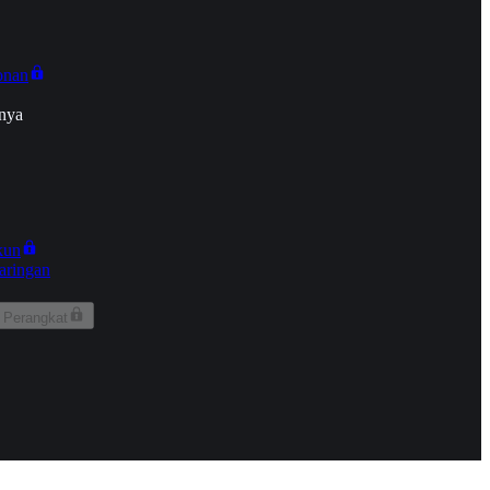
onan
nya
kun
aringan
 Perangkat