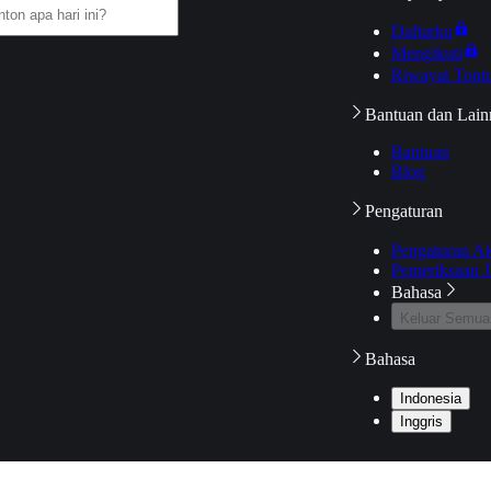
Daftarku
Mengikuti
Riwayat Tont
Bantuan dan Lain
Bantuan
Blog
Pengaturan
Pengaturan A
Pemeriksaan J
Bahasa
Keluar Semua
Bahasa
Indonesia
Inggris