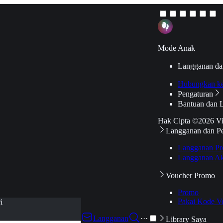
Mode Anak
Langganan da
Hubungkan k
Pengaturan
Bantuan dan 
Hak Cipta ©2026 V
Langganan dan P
Langganan Pr
Langganan Ak
Voucher Promo
Promo
Pakai Kode V
i
Langganan
···
Library Saya