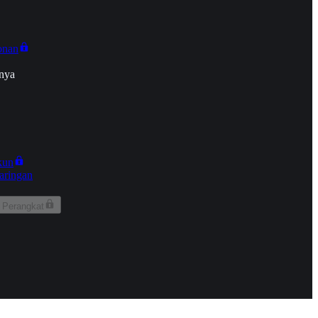
onan
nya
kun
aringan
 Perangkat