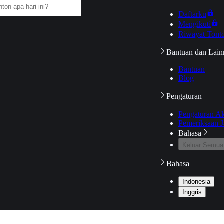
Daftarku
Mengikuti
Riwayat Tont
Bantuan dan Lain
Bantuan
Blog
Pengaturan
Pengaturan A
Pemeriksaan J
Bahasa
Keluar Semua
Bahasa
Indonesia
Inggris