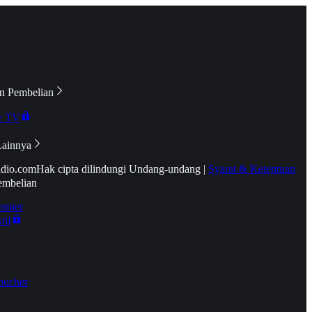
n Pembelian
e TV
Lainnya
idio.com
Hak cipta dilindungi Undang-undang
|
Syarat & Ketentuan
embelian
emier
tif
oucher