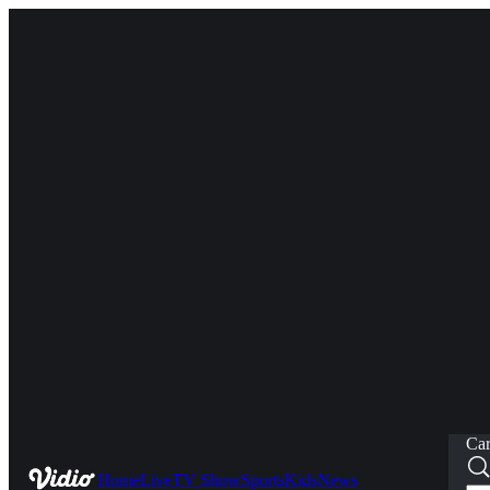
Car
Home
Live
TV Show
Sports
Kids
News