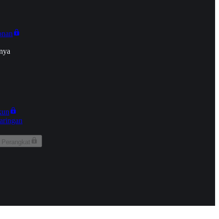
onan
nya
kun
aringan
 Perangkat