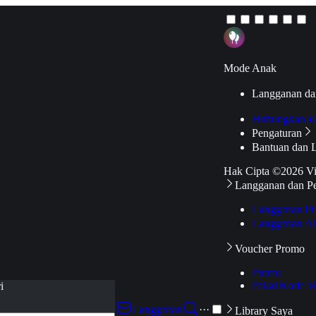
Mode Anak
Langganan da
Hubungkan k
Pengaturan
Bantuan dan 
Hak Cipta ©2026 V
Langganan dan P
Langganan Pr
Langganan Ak
Voucher Promo
Promo
Pakai Kode V
i
Langganan
···
Library Saya