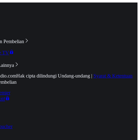
n Pembelian
e TV
Lainnya
idio.com
Hak cipta dilindungi Undang-undang
|
Syarat & Ketentuan
embelian
emier
tif
oucher