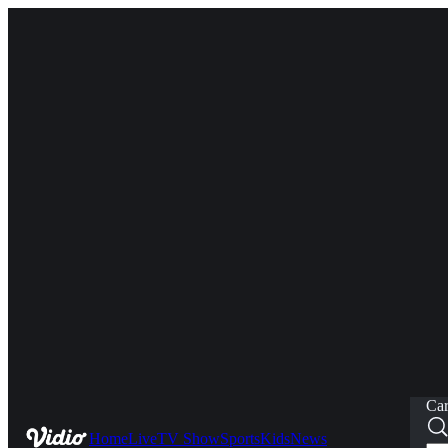
Car
Home
Live
TV Show
Sports
Kids
News