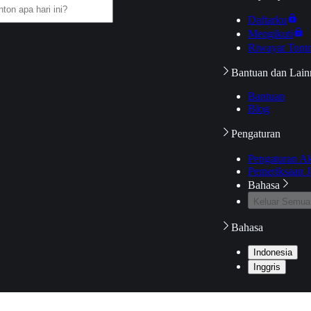
Daftarku
Mengikuti
Riwayat Tont
Bantuan dan Lain
Bantuan
Blog
Pengaturan
Pengaturan A
Pemeriksaan J
Bahasa
Keluar Semua
Bahasa
Indonesia
Inggris