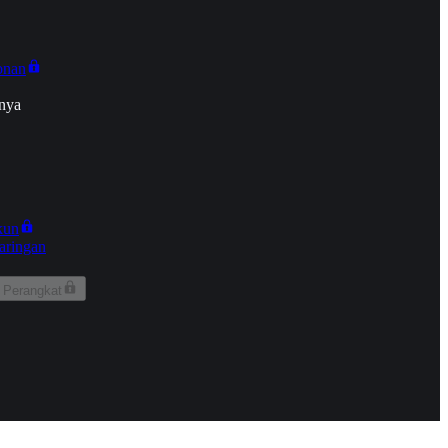
onan
nya
kun
aringan
 Perangkat