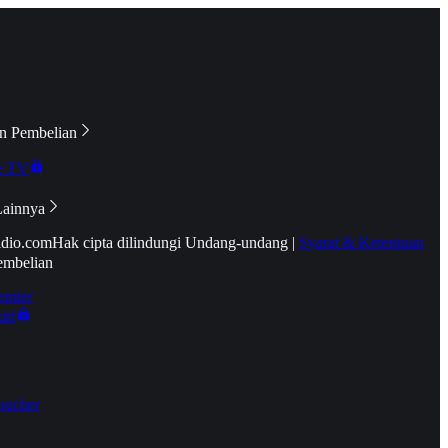
n Pembelian
e TV
Lainnya
idio.com
Hak cipta dilindungi Undang-undang
|
Syarat & Ketentuan
embelian
emier
tif
oucher