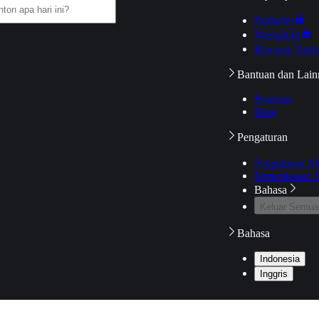
Daftarku
Mengikuti
Riwayat Tont
Bantuan dan Lain
Bantuan
Blog
Pengaturan
Pengaturan A
Pemeriksaan J
Bahasa
Keluar Semua
Bahasa
Indonesia
Inggris