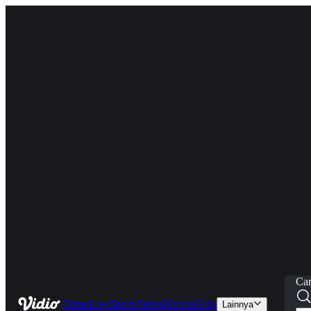
Car
Home
Live
Sports
Series
Movies
Kids
Lainnya