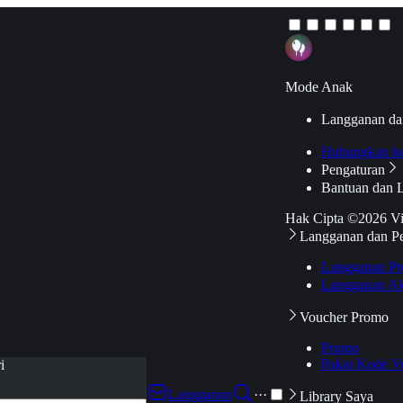
Mode Anak
Langganan da
Hubungkan k
Pengaturan
Bantuan dan 
Hak Cipta ©2026 V
Langganan dan P
Langganan Pr
Langganan Ak
Voucher Promo
Promo
Pakai Kode V
i
Langganan
···
Library Saya