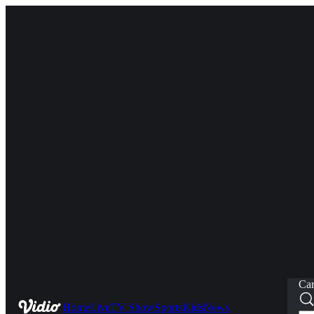
Car
Home
Live
TV Show
Sports
Kids
News