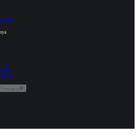
onan
nya
kun
aringan
 Perangkat