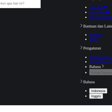
Daftarku
Mengikuti
Riwayat Tont
Bantuan dan Lain
Bantuan
Blog
Pengaturan
Pengaturan A
Pemeriksaan J
Bahasa
Keluar Semua
Bahasa
Indonesia
Inggris