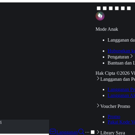
Mode Anak
Langganan da
Hubungkan k
Pengaturan
Bantuan dan 
Hak Cipta ©2026 V
Langganan dan P
Langganan Pr
Langganan Ak
Voucher Promo
Promo
Pakai Kode V
i
Langganan
···
Library Saya