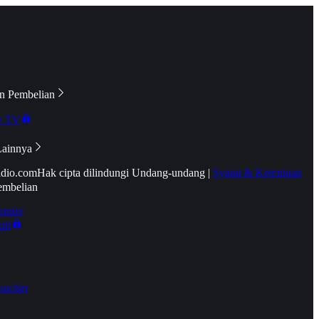
n Pembelian
e TV
Lainnya
idio.com
Hak cipta dilindungi Undang-undang
|
Syarat & Ketentuan
embelian
emier
tif
oucher