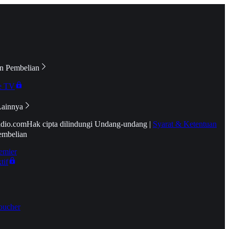
n Pembelian
e TV
Lainnya
idio.com
Hak cipta dilindungi Undang-undang
|
Syarat & Ketentuan
embelian
emier
tif
oucher