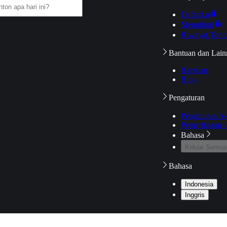
Daftarku
Mengikuti
Riwayat Tont
Bantuan dan Lain
Bantuan
Blog
Pengaturan
Pengaturan A
Pemeriksaan J
Bahasa
Keluar Semua
Bahasa
Indonesia
Inggris