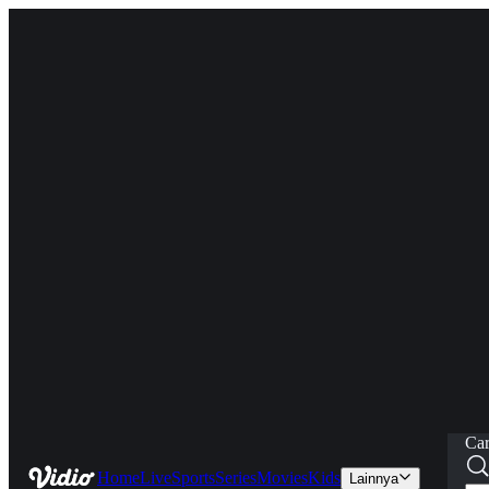
Car
Home
Live
Sports
Series
Movies
Kids
Lainnya