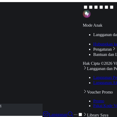
Mode Anak
Langganan da
Hubungkan k
Pengaturan
Bantuan dan 
Hak Cipta ©2026 V
Langganan dan P
Langganan Pr
Langganan Ak
Voucher Promo
Promo
Pakai Kode V
i
Langganan
···
Library Saya