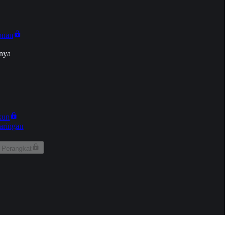
onan
nya
kun
aringan
 Perangkat