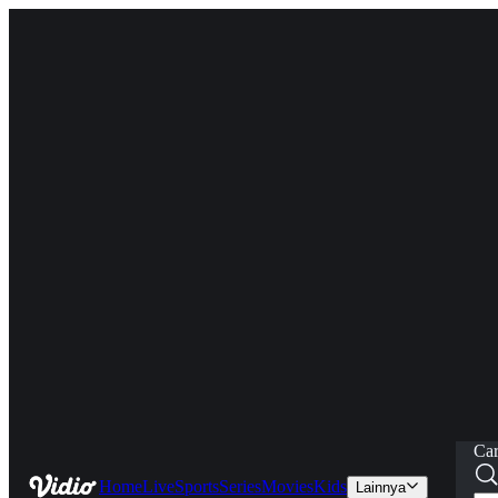
Car
Home
Live
Sports
Series
Movies
Kids
Lainnya