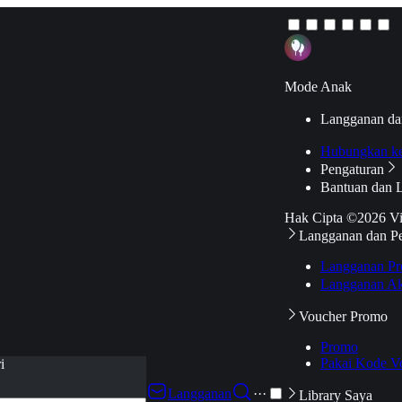
Mode Anak
Langganan da
Hubungkan k
Pengaturan
Bantuan dan 
Hak Cipta ©2026 V
Langganan dan P
Langganan Pr
Langganan Ak
Voucher Promo
Promo
Pakai Kode V
i
Langganan
···
Library Saya