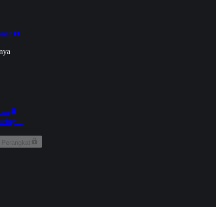
onan
nya
kun
aringan
 Perangkat