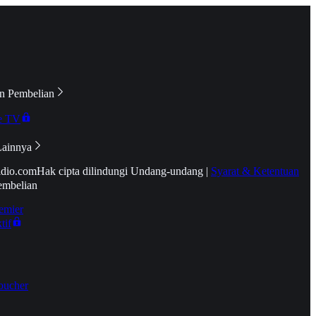
n Pembelian
e TV
Lainnya
idio.com
Hak cipta dilindungi Undang-undang
|
Syarat & Ketentuan
embelian
emier
tif
oucher