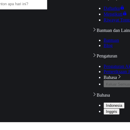
Daftarku
Mengikuti
Riwayat Tont
Bantuan dan Lain
Bantuan
Blog
Pengaturan
Pengaturan A
Pemeriksaan J
Bahasa
Keluar Semua
Bahasa
Indonesia
Inggris