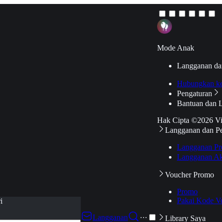
Mode Anak
Langganan da
Hubungkan k
Pengaturan
Bantuan dan 
Hak Cipta ©2026 V
Langganan dan P
Langganan Pr
Langganan Ak
Voucher Promo
Promo
Pakai Kode V
i
Langganan
···
Library Saya