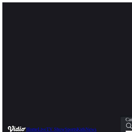
Car
Home
Live
TV Show
Sports
Kids
News