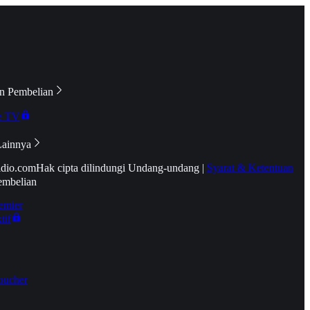
n Pembelian
e TV
Lainnya
idio.com
Hak cipta dilindungi Undang-undang
|
Syarat & Ketentuan
embelian
emier
tif
oucher