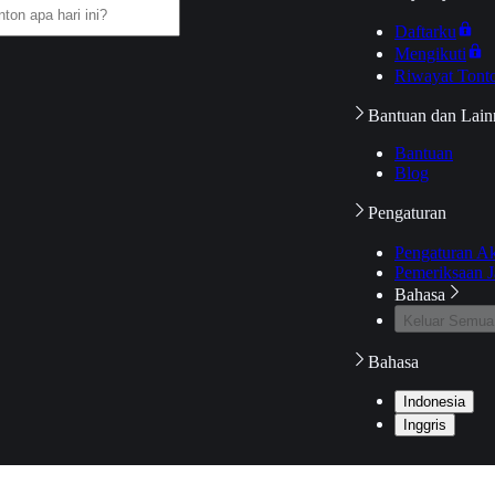
Daftarku
Mengikuti
Riwayat Tont
Bantuan dan Lain
Bantuan
Blog
Pengaturan
Pengaturan A
Pemeriksaan J
Bahasa
Keluar Semua
Bahasa
Indonesia
Inggris