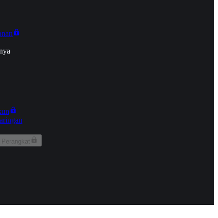
onan
nya
kun
aringan
 Perangkat