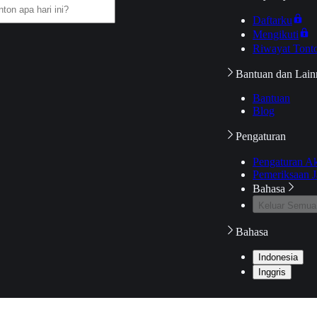
Daftarku
Mengikuti
Riwayat Tont
Bantuan dan Lain
Bantuan
Blog
Pengaturan
Pengaturan A
Pemeriksaan J
Bahasa
Keluar Semua
Bahasa
Indonesia
Inggris