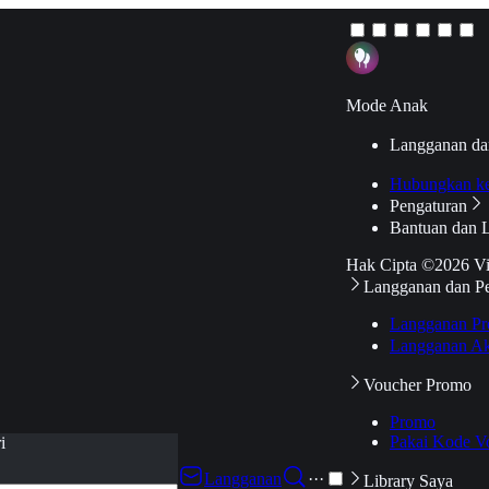
Mode Anak
Langganan da
Hubungkan k
Pengaturan
Bantuan dan 
Hak Cipta ©2026 V
Langganan dan P
Langganan Pr
Langganan Ak
Voucher Promo
Promo
Pakai Kode V
i
Langganan
···
Library Saya