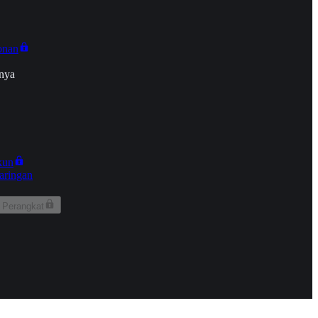
onan
nya
kun
aringan
 Perangkat