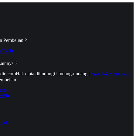
n Pembelian
e TV
Lainnya
idio.com
Hak cipta dilindungi Undang-undang
|
Syarat & Ketentuan
embelian
emier
tif
oucher