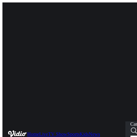
Car
Home
Live
TV Show
Sports
Kids
News