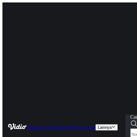
Car
Home
Live
Sports
Series
Movies
Kids
Lainnya