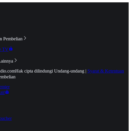
n Pembelian
e TV
Lainnya
idio.com
Hak cipta dilindungi Undang-undang
|
Syarat & Ketentuan
embelian
emier
tif
oucher