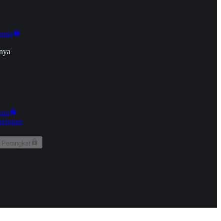
onan
nya
kun
aringan
 Perangkat