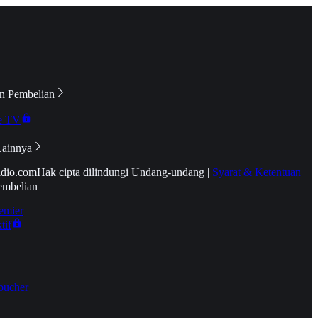
n Pembelian
e TV
Lainnya
idio.com
Hak cipta dilindungi Undang-undang
|
Syarat & Ketentuan
embelian
emier
tif
oucher