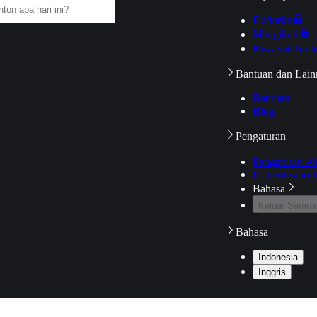
Daftarku
Mengikuti
Riwayat Tont
Bantuan dan Lain
Bantuan
Blog
Pengaturan
Pengaturan A
Pemeriksaan J
Bahasa
Keluar Semua
Bahasa
Indonesia
Inggris