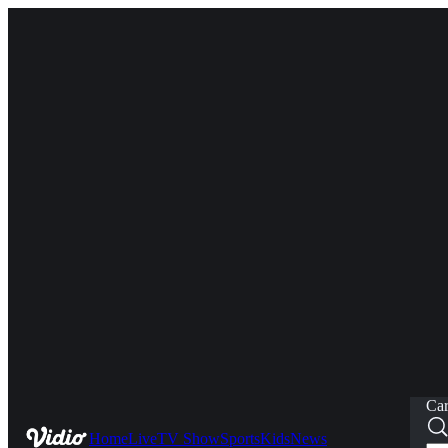
Car
Home
Live
TV Show
Sports
Kids
News