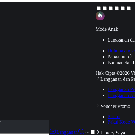
Mode Anak
Langganan da
Hubungkan k
Pengaturan
Bantuan dan 
Hak Cipta ©2026 V
Langganan dan P
Langganan Pr
Langganan Ak
Voucher Promo
Promo
Pakai Kode V
i
Langganan
···
Library Saya