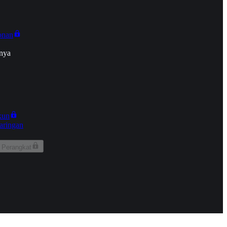
onan
nya
kun
aringan
 Perangkat