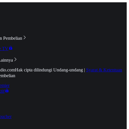
n Pembelian
e TV
Lainnya
idio.com
Hak cipta dilindungi Undang-undang
|
Syarat & Ketentuan
embelian
emier
tif
oucher