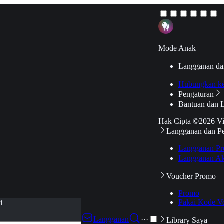
Mode Anak
Langganan da
Hubungkan k
Pengaturan
Bantuan dan 
Hak Cipta ©2026 V
Langganan dan P
Langganan Pr
Langganan Ak
Voucher Promo
Promo
Pakai Kode V
i
Langganan
···
Library Saya