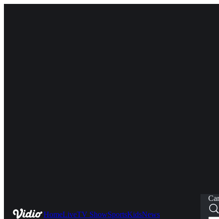
Car
Home
Live
TV Show
Sports
Kids
News