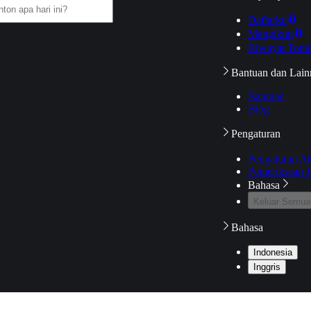
Daftarku
Mengikuti
Riwayat Tont
Bantuan dan Lain
Bantuan
Blog
Pengaturan
Pengaturan A
Pemeriksaan J
Bahasa
Keluar Semua
Bahasa
Indonesia
Inggris