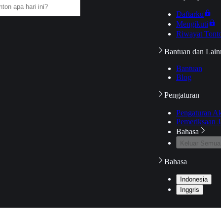
Daftarku
Mengikuti
Riwayat Tont
Bantuan dan Lain
Bantuan
Blog
Pengaturan
Pengaturan A
Pemeriksaan J
Bahasa
Keluar Semua
Bahasa
Indonesia
Inggris