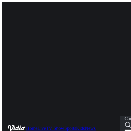
Car
Home
Live
TV Show
Sports
Kids
News