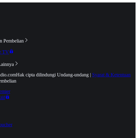
n Pembelian
e TV
Lainnya
idio.com
Hak cipta dilindungi Undang-undang
|
Syarat & Ketentuan
embelian
emier
tif
oucher