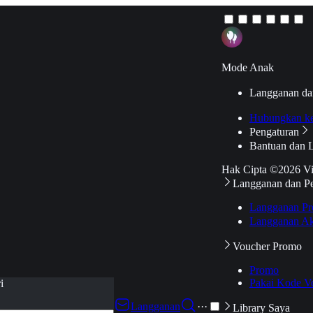
Mode Anak
Langganan da
Hubungkan k
Pengaturan
Bantuan dan 
Hak Cipta ©2026 V
Langganan dan P
Langganan Pr
Langganan Ak
Voucher Promo
Promo
Pakai Kode V
i
Langganan
···
Library Saya