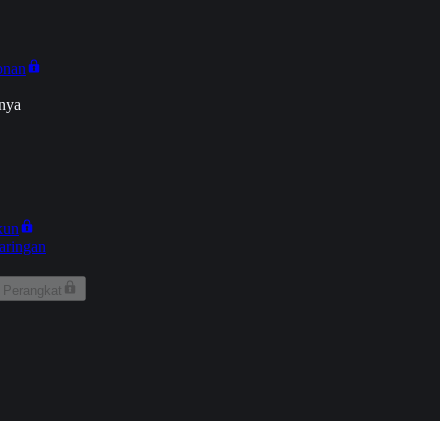
onan
nya
kun
aringan
 Perangkat