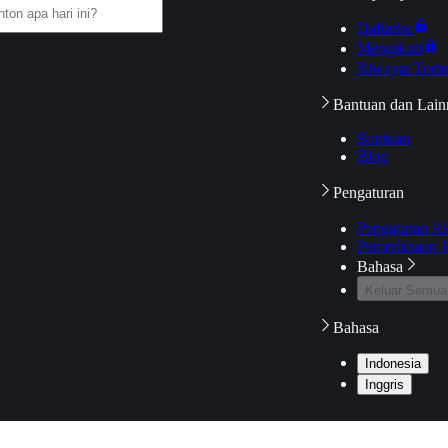
Daftarku
Mengikuti
Riwayat Tont
Bantuan dan Lain
Bantuan
Blog
Pengaturan
Pengaturan A
Pemeriksaan J
Bahasa
Keluar Semua
Bahasa
Indonesia
Inggris