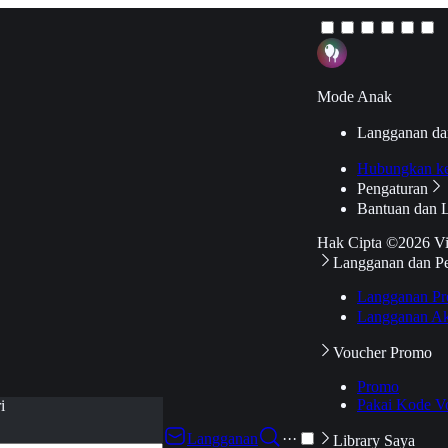
Mode Anak
Langganan da
Hubungkan k
Pengaturan
Bantuan dan 
Hak Cipta ©2026 V
Langganan dan P
Langganan Pr
Langganan Ak
Voucher Promo
Promo
Pakai Kode V
i
Langganan
···
Library Saya