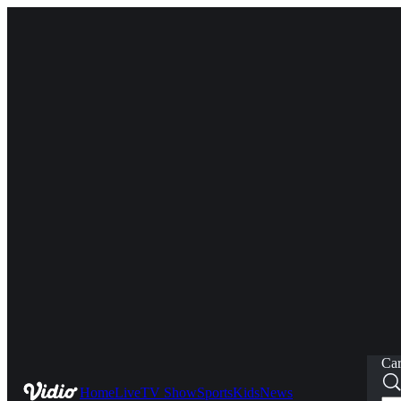
Car
Home
Live
TV Show
Sports
Kids
News