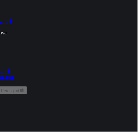
onan
nya
kun
aringan
 Perangkat