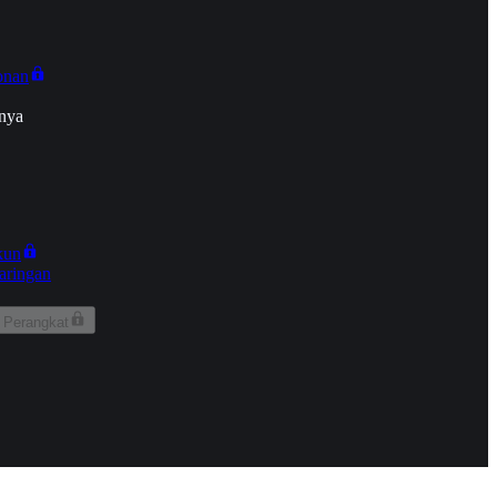
onan
nya
kun
aringan
 Perangkat