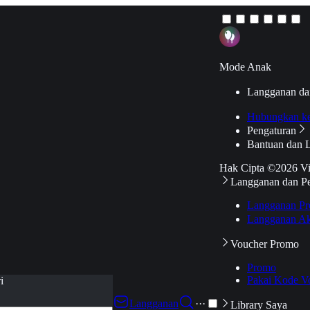
Mode Anak
Langganan da
Hubungkan k
Pengaturan
Bantuan dan 
Hak Cipta ©2026 V
Langganan dan P
Langganan Pr
Langganan Ak
Voucher Promo
Promo
Pakai Kode V
i
Langganan
···
Library Saya