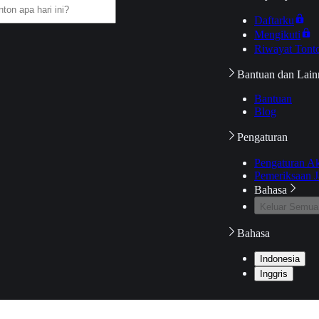
Daftarku
Mengikuti
Riwayat Tont
Bantuan dan Lain
Bantuan
Blog
Pengaturan
Pengaturan A
Pemeriksaan J
Bahasa
Keluar Semua
Bahasa
Indonesia
Inggris