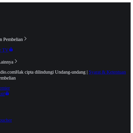
n Pembelian
e TV
Lainnya
idio.com
Hak cipta dilindungi Undang-undang
|
Syarat & Ketentuan
embelian
emier
tif
oucher