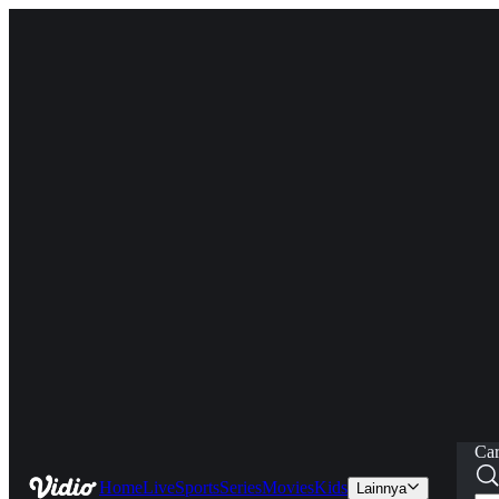
Car
Home
Live
Sports
Series
Movies
Kids
Lainnya