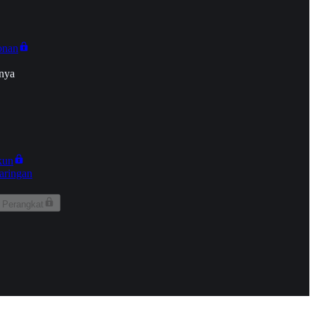
onan
nya
kun
aringan
 Perangkat