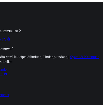
n Pembelian
e TV
Lainnya
idio.com
Hak cipta dilindungi Undang-undang
|
Syarat & Ketentuan
embelian
emier
tif
oucher