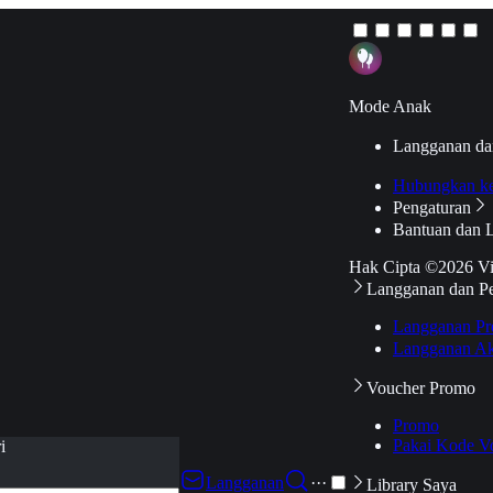
Mode Anak
Langganan da
Hubungkan k
Pengaturan
Bantuan dan 
Hak Cipta ©2026 V
Langganan dan P
Langganan Pr
Langganan Ak
Voucher Promo
Promo
Pakai Kode V
i
Langganan
···
Library Saya