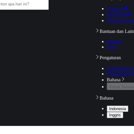
Daftarku
Mengikuti
Riwayat Tont
Bantuan dan Lain
Bantuan
Blog
Pengaturan
Pengaturan A
Pemeriksaan J
Bahasa
Keluar Semua
Bahasa
Indonesia
Inggris