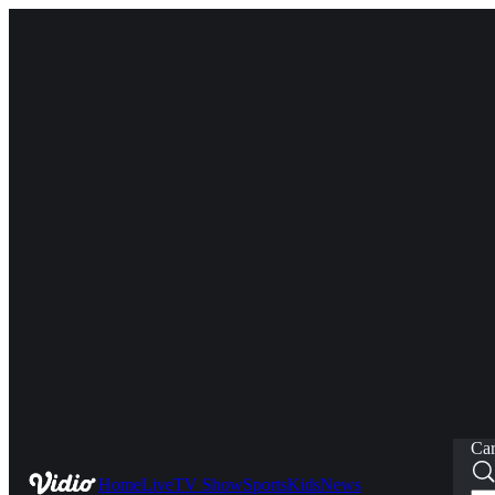
Car
Home
Live
TV Show
Sports
Kids
News