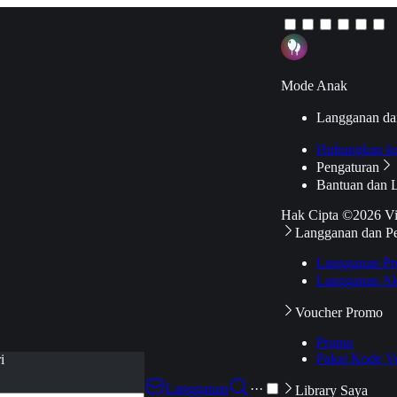
Mode Anak
Langganan da
Hubungkan k
Pengaturan
Bantuan dan 
Hak Cipta ©2026 V
Langganan dan P
Langganan Pr
Langganan Ak
Voucher Promo
Promo
Pakai Kode V
i
Langganan
···
Library Saya