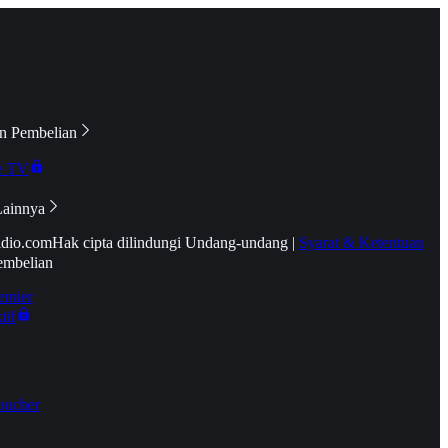
n Pembelian
e TV
Lainnya
idio.com
Hak cipta dilindungi Undang-undang
|
Syarat & Ketentuan
embelian
emier
tif
oucher