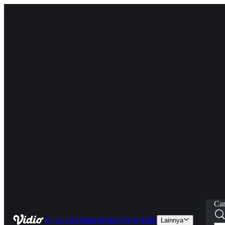
Car
Home
Live
Sports
Series
Movies
Kids
Lainnya