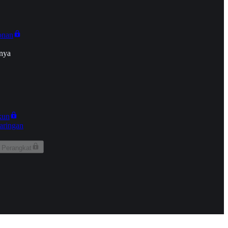
onan
nya
kun
aringan
 Perangkat