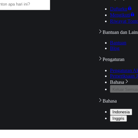
Daftarku
Mengikuti
Riwayat Tont
Bantuan dan Lain
Bantuan
Blog
Pengaturan
Pengaturan A
Pemeriksaan J
Bahasa
Keluar Semua
Bahasa
Indonesia
Inggris