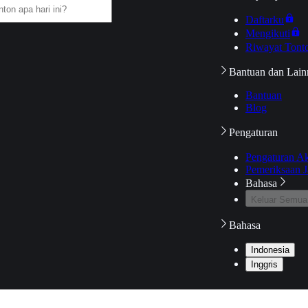
Daftarku
Mengikuti
Riwayat Tont
Bantuan dan Lain
Bantuan
Blog
Pengaturan
Pengaturan A
Pemeriksaan J
Bahasa
Keluar Semua
Bahasa
Indonesia
Inggris