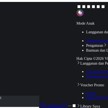
Mode Anak
Langganan da
Hubungkan k
Pengaturan
Bantuan dan 
Hak Cipta ©2026 V
Langganan dan P
Langganan Pr
Langganan Ak
Voucher Promo
Promo
Pakai Kode V
i
Langganan
···
Library Saya