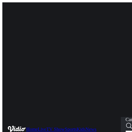
Car
Home
Live
TV Show
Sports
Kids
News