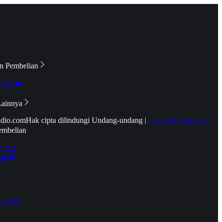
n Pembelian
e TV
Lainnya
idio.com
Hak cipta dilindungi Undang-undang
|
Syarat & Ketentuan
embelian
emier
tif
oucher