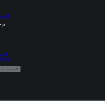
onan
nya
kun
aringan
 Perangkat