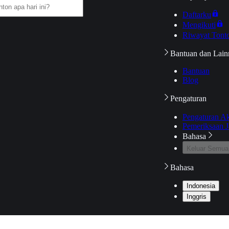
Daftarku
Mengikuti
Riwayat Tont
Bantuan dan Lain
Bantuan
Blog
Pengaturan
Pengaturan A
Pemeriksaan J
Bahasa
Keluar Semua
Bahasa
Indonesia
Inggris