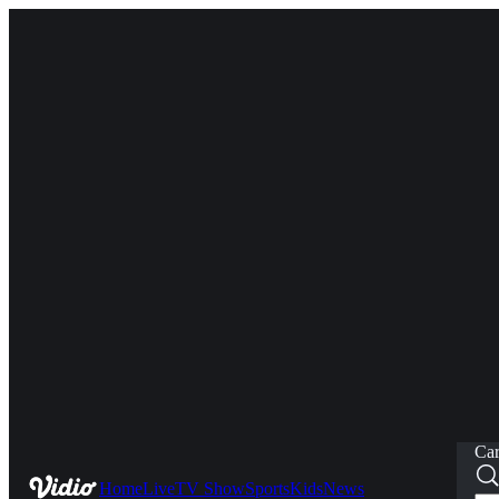
Car
Home
Live
TV Show
Sports
Kids
News