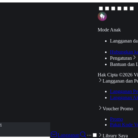
Mode Anak
Langganan da
Hubungkan k
Pengaturan
Bantuan dan 
Hak Cipta ©2026 V
Langganan dan P
Langganan Pr
Langganan Ak
Voucher Promo
Promo
Pakai Kode V
i
Langganan
···
Library Saya