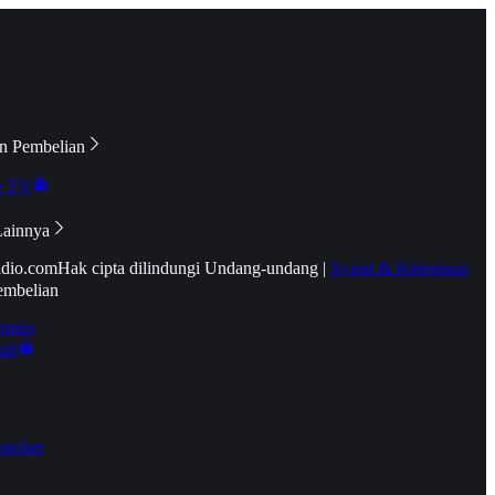
n Pembelian
e TV
Lainnya
idio.com
Hak cipta dilindungi Undang-undang
|
Syarat & Ketentuan
embelian
emier
tif
oucher