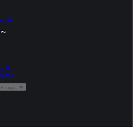
onan
nya
kun
aringan
 Perangkat