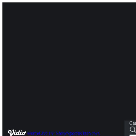
Car
Home
Live
TV Show
Sports
Kids
News