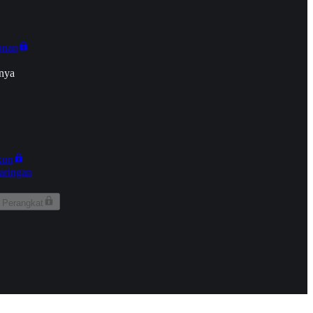
onan
nya
kun
aringan
 Perangkat