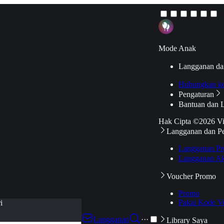
Mode Anak
Langganan da
Hubungkan k
Pengaturan
Bantuan dan 
Hak Cipta ©2026 V
Langganan dan P
Langganan Pr
Langganan Ak
Voucher Promo
Promo
Pakai Kode V
i
Langganan
···
Library Saya