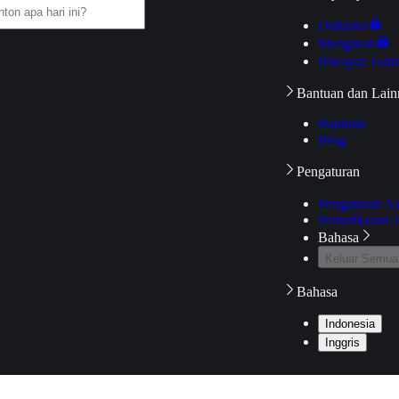
Daftarku
Mengikuti
Riwayat Tont
Bantuan dan Lain
Bantuan
Blog
Pengaturan
Pengaturan A
Pemeriksaan J
Bahasa
Keluar Semua
Bahasa
Indonesia
Inggris