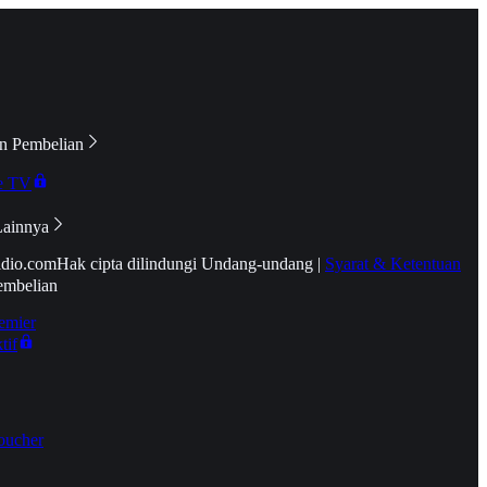
n Pembelian
e TV
Lainnya
idio.com
Hak cipta dilindungi Undang-undang
|
Syarat & Ketentuan
embelian
emier
tif
oucher