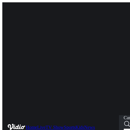
Car
Home
Live
TV Show
Sports
Kids
News