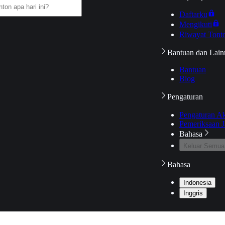
Daftarku
Mengikuti
Riwayat Tont
Bantuan dan Lain
Bantuan
Blog
Pengaturan
Pengaturan A
Pemeriksaan J
Bahasa
Keluar Semua
Bahasa
Indonesia
Inggris