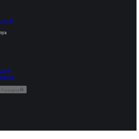
onan
nya
kun
aringan
 Perangkat