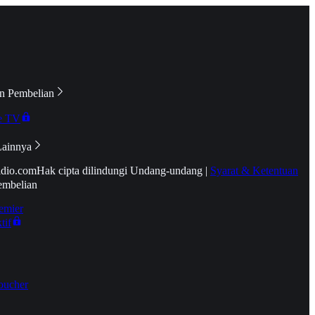
n Pembelian
e TV
Lainnya
idio.com
Hak cipta dilindungi Undang-undang
|
Syarat & Ketentuan
embelian
emier
tif
oucher