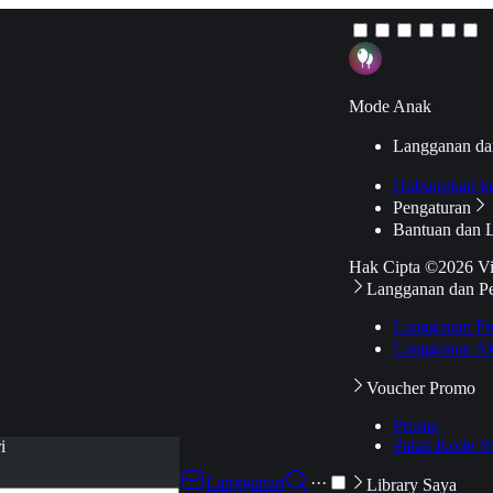
Mode Anak
Langganan da
Hubungkan k
Pengaturan
Bantuan dan 
Hak Cipta ©2026 V
Langganan dan P
Langganan Pr
Langganan Ak
Voucher Promo
Promo
Pakai Kode V
i
Langganan
···
Library Saya