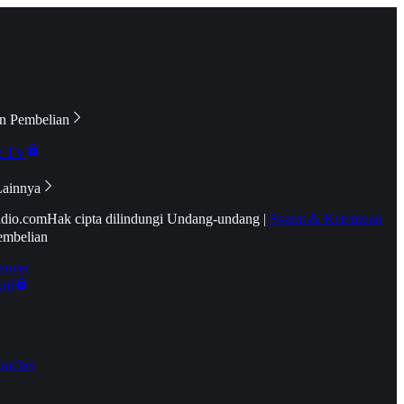
n Pembelian
e TV
Lainnya
idio.com
Hak cipta dilindungi Undang-undang
|
Syarat & Ketentuan
embelian
emier
tif
oucher