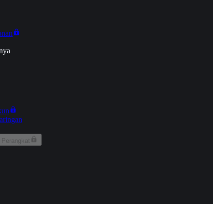
onan
nya
kun
aringan
 Perangkat