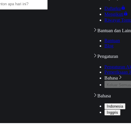
Daftarku
Mengikuti
Riwayat Tont
Bantuan dan Lain
Bantuan
Blog
Pengaturan
Pengaturan A
Pemeriksaan J
Bahasa
Keluar Semua
Bahasa
Indonesia
Inggris