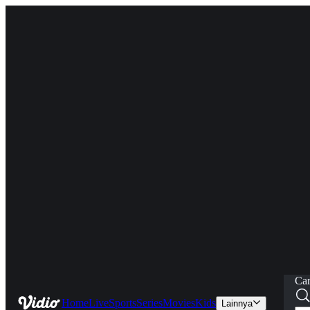
Car
Home
Live
Sports
Series
Movies
Kids
Lainnya