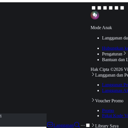
Mode Anak
Langganan da
Hubungkan k
Pengaturan
Bantuan dan 
Hak Cipta ©2026 V
Langganan dan P
Langganan Pr
Langganan Ak
Voucher Promo
Promo
Pakai Kode V
i
Langganan
···
Library Saya