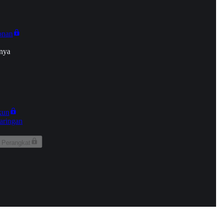
onan
nya
kun
aringan
 Perangkat