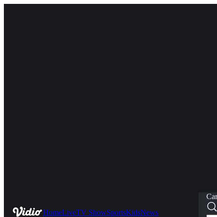
Car
Home
Live
TV Show
Sports
Kids
News