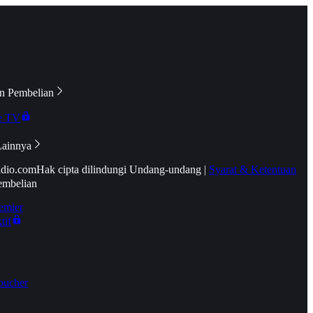
n Pembelian
e TV
Lainnya
idio.com
Hak cipta dilindungi Undang-undang
|
Syarat & Ketentuan
embelian
emier
tif
oucher