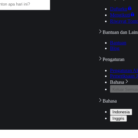
Daftarku
Mengikuti
Riwayat Tont
Bantuan dan Lain
Bantuan
Blog
Pengaturan
Pengaturan A
Pemeriksaan J
Bahasa
Keluar Semua
Bahasa
Indonesia
Inggris