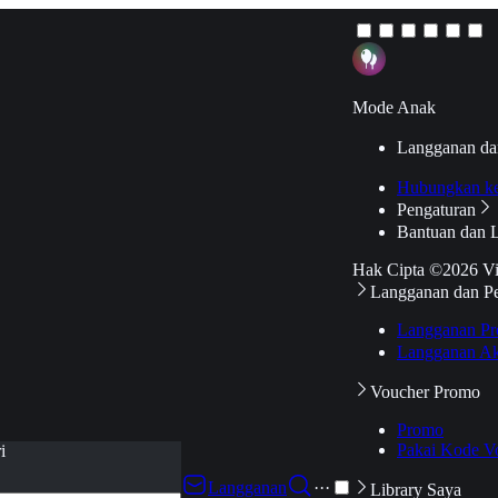
Mode Anak
Langganan da
Hubungkan k
Pengaturan
Bantuan dan 
Hak Cipta ©2026 V
Langganan dan P
Langganan Pr
Langganan Ak
Voucher Promo
Promo
Pakai Kode V
i
Langganan
···
Library Saya