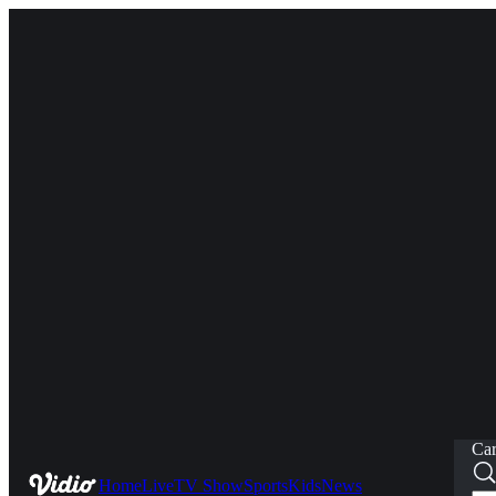
Car
Home
Live
TV Show
Sports
Kids
News