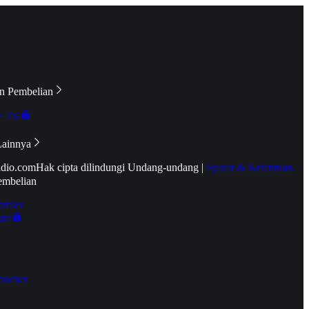
n Pembelian
e TV
Lainnya
idio.com
Hak cipta dilindungi Undang-undang
|
Syarat & Ketentuan
embelian
emier
tif
oucher