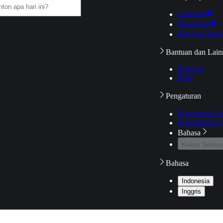
Daftarku
Mengikuti
Riwayat Tont
Bantuan dan Lain
Bantuan
Blog
Pengaturan
Pengaturan A
Pemeriksaan J
Bahasa
Keluar Semua
Bahasa
Indonesia
Inggris