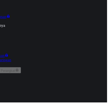
onan
nya
kun
aringan
 Perangkat