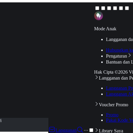
Mode Anak
Langganan da
Hubungkan k
Pengaturan
Bantuan dan 
Hak Cipta ©2026 V
Langganan dan P
Langganan Pr
Langganan Ak
Voucher Promo
Promo
Pakai Kode V
i
Langganan
···
Library Saya