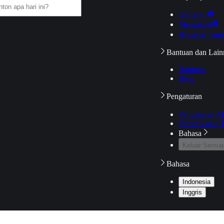
Daftarku
Mengikuti
Riwayat Tont
Bantuan dan Lain
Bantuan
Blog
Pengaturan
Pengaturan A
Pemeriksaan J
Bahasa
Keluar Semua
Bahasa
Indonesia
Inggris