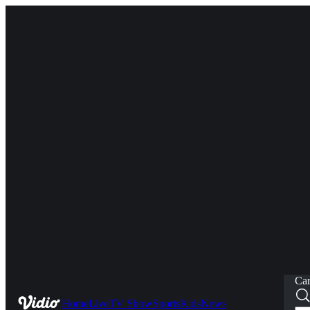
Car
Home
Live
TV Show
Sports
Kids
News