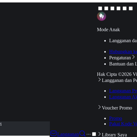
Mode Anak
Langganan da
Hubungkan k
Pengaturan
Bantuan dan 
Hak Cipta ©2026 V
Langganan dan P
Langganan Pr
Langganan Ak
Voucher Promo
Promo
Pakai Kode V
i
Langganan
···
Library Saya