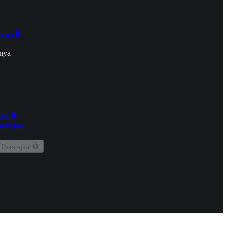
onan
nya
kun
aringan
 Perangkat