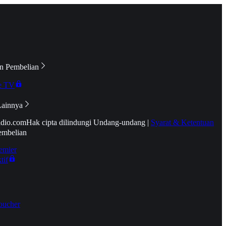
n Pembelian
e TV
Lainnya
idio.com
Hak cipta dilindungi Undang-undang
|
Syarat & Ketentuan
embelian
emier
tif
oucher