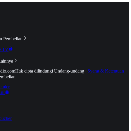
n Pembelian
e TV
Lainnya
idio.com
Hak cipta dilindungi Undang-undang
|
Syarat & Ketentuan
embelian
emier
tif
oucher