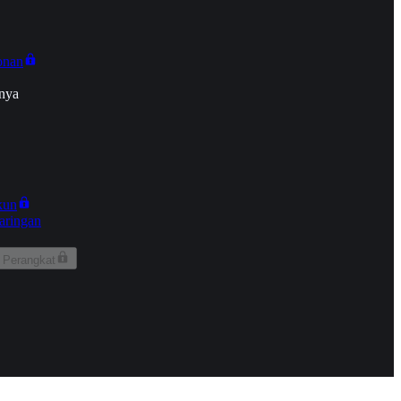
onan
nya
kun
aringan
 Perangkat