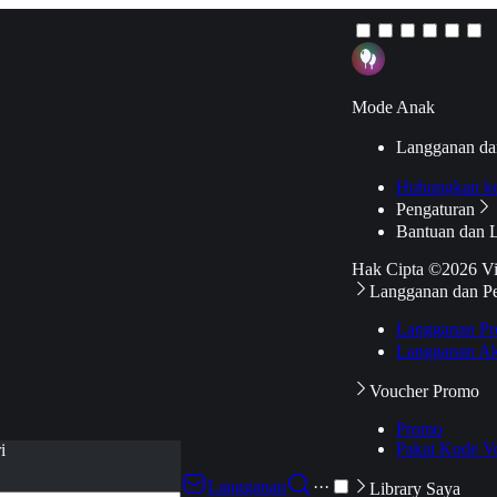
Mode Anak
Langganan da
Hubungkan k
Pengaturan
Bantuan dan 
Hak Cipta ©2026 V
Langganan dan P
Langganan Pr
Langganan Ak
Voucher Promo
Promo
Pakai Kode V
i
Langganan
···
Library Saya