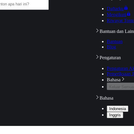
Daftarku
Mengikuti
Riwayat Tont
Bantuan dan Lain
Bantuan
Blog
Pengaturan
Pengaturan A
Pemeriksaan J
Bahasa
Keluar Semua
Bahasa
Indonesia
Inggris