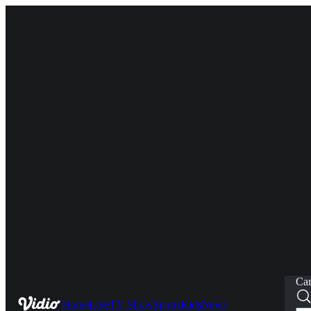
Car
Home
Live
TV Show
Sports
Kids
News