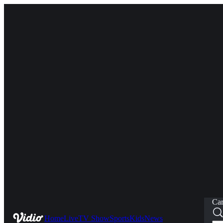
Car
Home
Live
TV Show
Sports
Kids
News