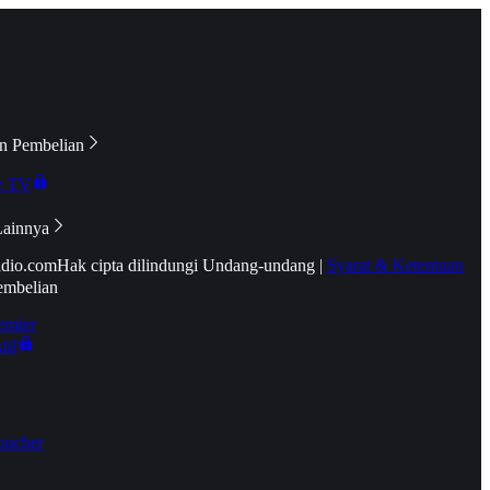
n Pembelian
e TV
Lainnya
idio.com
Hak cipta dilindungi Undang-undang
|
Syarat & Ketentuan
embelian
emier
tif
oucher