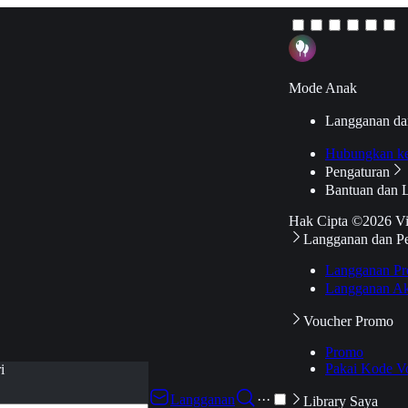
Mode Anak
Langganan da
Hubungkan k
Pengaturan
Bantuan dan 
Hak Cipta ©2026 V
Langganan dan P
Langganan Pr
Langganan Ak
Voucher Promo
Promo
Pakai Kode V
i
Langganan
···
Library Saya