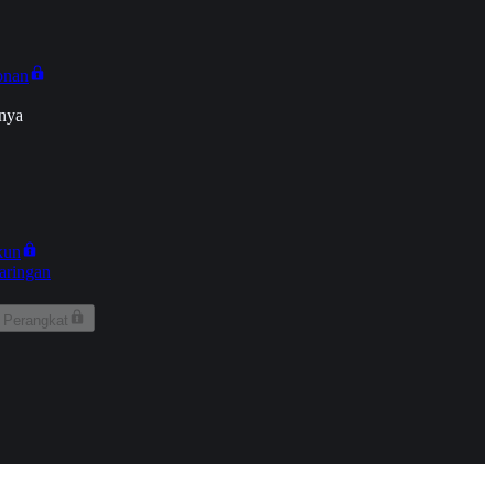
onan
nya
kun
aringan
 Perangkat