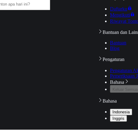
Daftarku
Mengikuti
Riwayat Tont
Bantuan dan Lain
Bantuan
Blog
Pengaturan
Pengaturan A
Pemeriksaan J
Bahasa
Keluar Semua
Bahasa
Indonesia
Inggris