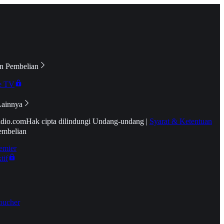
n Pembelian
e TV
Lainnya
idio.com
Hak cipta dilindungi Undang-undang
|
Syarat & Ketentuan
embelian
emier
tif
oucher