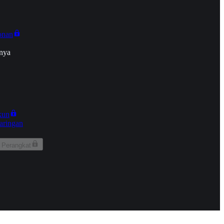
onan
nya
kun
aringan
 Perangkat