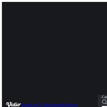
Car
Home
Live
TV Show
Sports
Kids
News