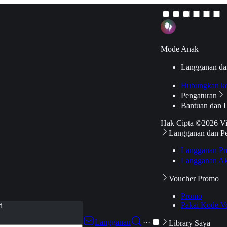
Mode Anak
Langganan da
Hubungkan k
Pengaturan
Bantuan dan 
Hak Cipta ©2026 V
Langganan dan P
Langganan Pr
Langganan Ak
Voucher Promo
Promo
Pakai Kode V
i
Langganan
···
Library Saya