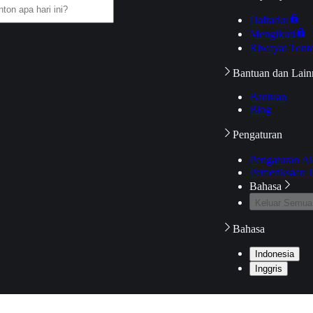
Daftarku
Mengikuti
Riwayat Tont
Bantuan dan Lain
Bantuan
Blog
Pengaturan
Pengaturan A
Pemeriksaan J
Bahasa
Keluar Semua
Bahasa
Indonesia
Inggris