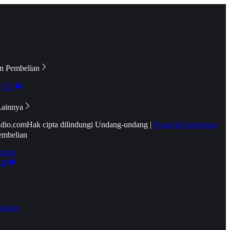
n Pembelian
e TV
Lainnya
idio.com
Hak cipta dilindungi Undang-undang
|
Syarat & Ketentuan
embelian
emier
tif
oucher