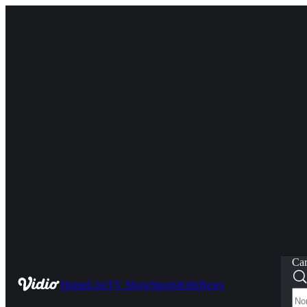
Car
Home
Live
TV Show
Sports
Kids
News