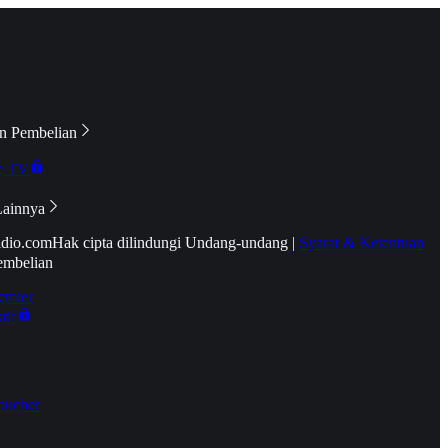
n Pembelian
e TV
Lainnya
idio.com
Hak cipta dilindungi Undang-undang
|
Syarat & Ketentuan
embelian
emier
tif
oucher