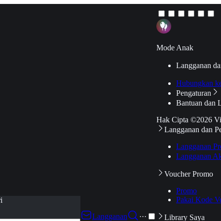
Mode Anak
Langganan da
Hubungkan k
Pengaturan
Bantuan dan 
Hak Cipta ©2026 V
Langganan dan P
Langganan Pr
Langganan Ak
Voucher Promo
Promo
Pakai Kode V
i
Langganan
···
Library Saya