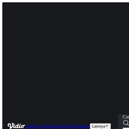
Car
Home
Live
Sports
Series
Movies
Kids
Lainnya