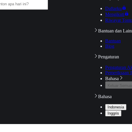
Daftarku
Mengikuti
Riwayat Tont
Bantuan dan Lain
Bantuan
Blog
Pengaturan
Pengaturan A
Pemeriksaan J
Bahasa
Keluar Semua
Bahasa
Indonesia
Inggris