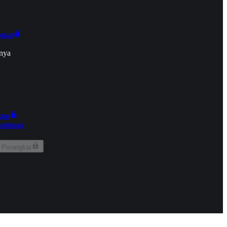
onan
nya
kun
aringan
 Perangkat