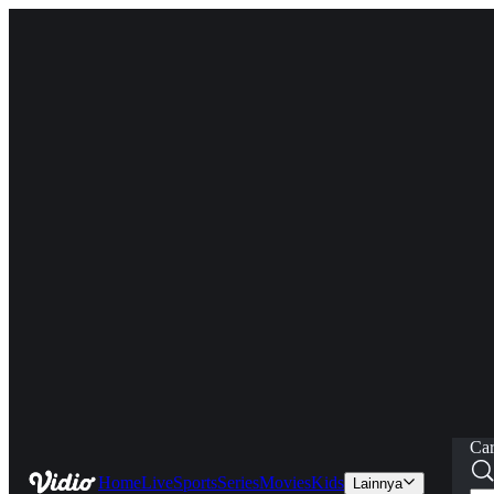
Car
Home
Live
Sports
Series
Movies
Kids
Lainnya