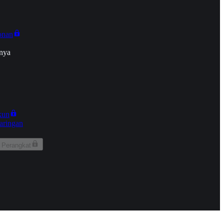
onan
nya
kun
aringan
 Perangkat