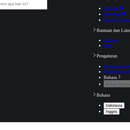
Daftarku
Mengikuti
Riwayat Tont
Bantuan dan Lain
Bantuan
Blog
Pengaturan
Pengaturan A
Pemeriksaan J
Bahasa
Keluar Semua
Bahasa
Indonesia
Inggris