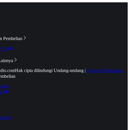
n Pembelian
e TV
Lainnya
idio.com
Hak cipta dilindungi Undang-undang
|
Syarat & Ketentuan
embelian
emier
tif
oucher