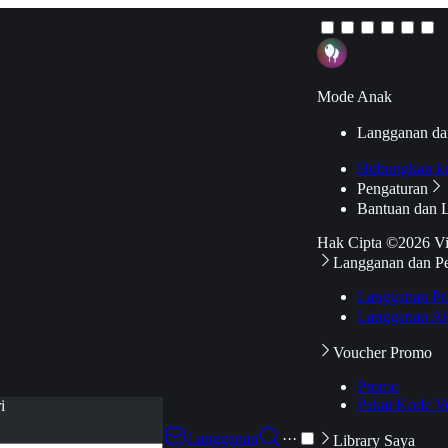
Mode Anak
Langganan da
Hubungkan k
Pengaturan
Bantuan dan 
Hak Cipta ©2026 V
Langganan dan P
Langganan Pr
Langganan Ak
Voucher Promo
Promo
Pakai Kode V
i
Langganan
···
Library Saya