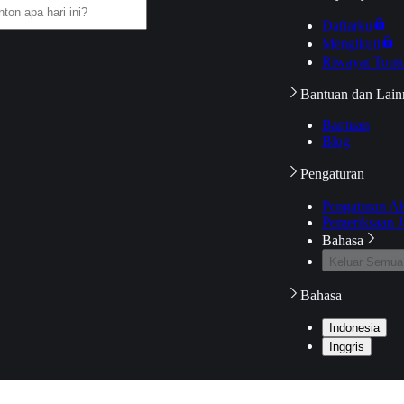
Daftarku
Mengikuti
Riwayat Tont
Bantuan dan Lain
Bantuan
Blog
Pengaturan
Pengaturan A
Pemeriksaan J
Bahasa
Keluar Semua
Bahasa
Indonesia
Inggris