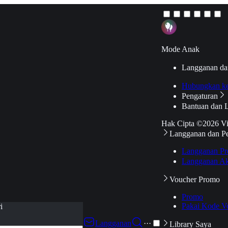
Mode Anak
Langganan da
Hubungkan k
Pengaturan
Bantuan dan 
Hak Cipta ©2026 V
Langganan dan P
Langganan Pr
Langganan Ak
Voucher Promo
Promo
Pakai Kode V
i
Langganan
···
Library Saya