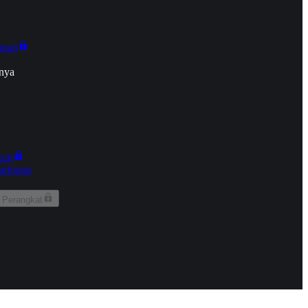
onan
nya
kun
aringan
 Perangkat