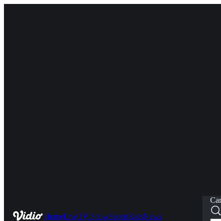
Car
Home
Live
TV Show
Sports
Kids
News