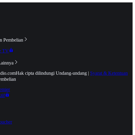
n Pembelian
e TV
Lainnya
idio.com
Hak cipta dilindungi Undang-undang
|
Syarat & Ketentuan
embelian
emier
tif
oucher