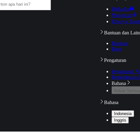
Daftarku
Mengikuti
Riwayat Tont
Bantuan dan Lain
Bantuan
Blog
Pengaturan
Pengaturan A
Pemeriksaan J
Bahasa
Keluar Semua
Bahasa
Indonesia
Inggris