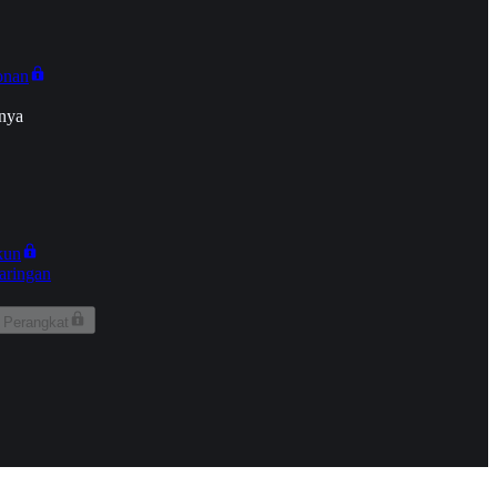
onan
nya
kun
aringan
 Perangkat