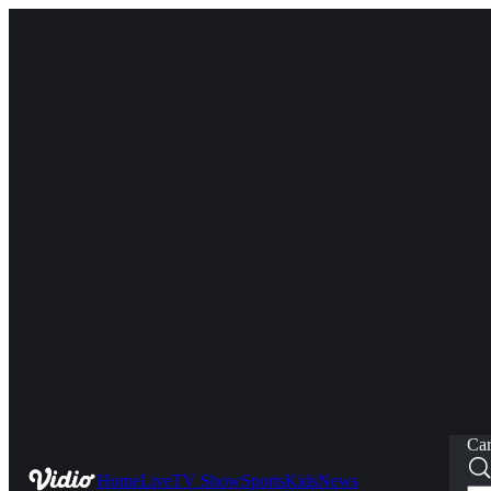
Car
Home
Live
TV Show
Sports
Kids
News