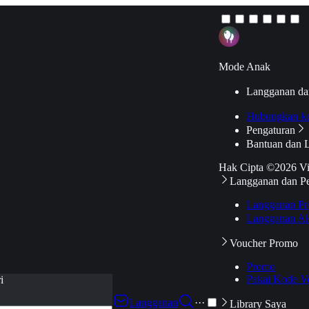
Mode Anak
Langganan da
Hubungkan k
Pengaturan
Bantuan dan 
Hak Cipta ©2026 V
Langganan dan P
Langganan Pr
Langganan Ak
Voucher Promo
Promo
Pakai Kode V
i
Langganan
···
Library Saya